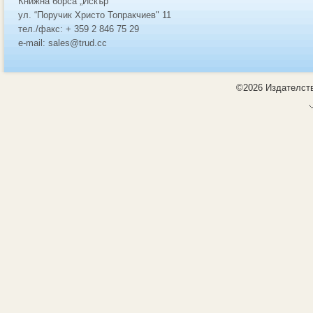
Книжна борса „Искър”
ул. “Поручик Христо Топракчиев" 11
тел./факс: + 359 2 846 75 29
e-mail: sales@trud.cc
©2026 Издателств