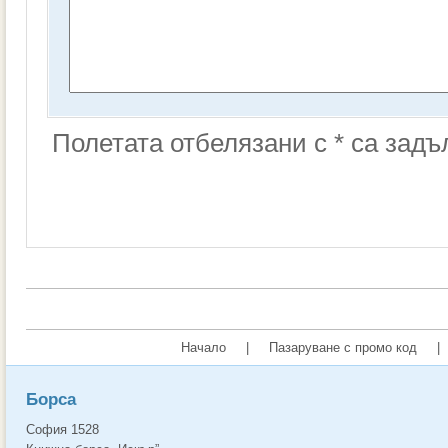
Полетата отбелязани с * са зад
Начало
|
Пазаруване с промо код
|
Борса
София 1528