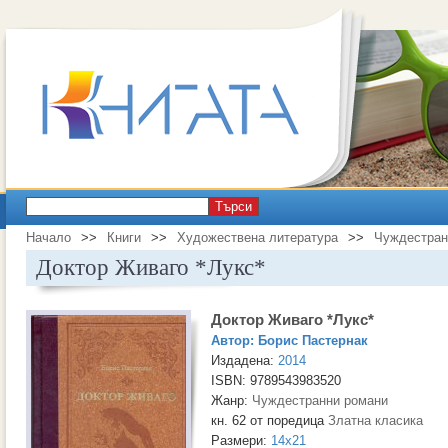
Търси
Начало
>>
Книги
>>
Художествена литература
>>
Чуждестран
Доктор Живаго *Лукс*
Доктор Живаго *Лукс*
Автор:
Борис Пастернак
Издадена:
2014
ISBN: 9789543983520
Жанр:
Чуждестранни романи
кн. 62 от поредица
Златна класика
Размери:
14x21