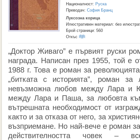
Националност:
Руска
Преводач:
София Бранц
Луксозна корица
Илюстративен материал: без илюстра
Брой страници: 560
Откъс
„Доктор Живаго” е първият руски ро
награда. Написан през 1955, той е 
1988 г. Това е роман за революцията
„битката с историята”, роман за
невъзможна любов между Лара и 
между Лара и Паша, за любовта към
вътрешната необходимост от изграж
както и за отказа от него, за христия
възприемане. Но най-вече е роман з
действителността човек – все