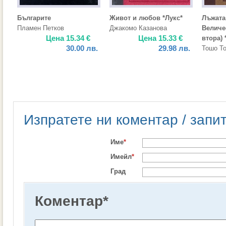
Българите
Живот и любов *Лукс*
Лъжата
Пламен Петков
Джакомо Казанова
Величес
Цена
15.34
€
Цена
15.33
€
втора) 
30.00
лв.
29.98
лв.
Тошо Т
Изпратете ни коментар / запи
Име
*
Имейл
*
Град
Коментар
*