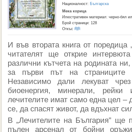
Националност:
Българска
Мека корица
Илюстративен материал: черно-бял и
Брой страници: 128
Откъс
И във втората книга от поредица 
читателят ще открие интервюта
различни кътчета на родината ни,
за първи път на страниците н
Независимо дали лекуват чрез
биоенергия, минерали, рейки 
лечителите имат само една цел – 
се, да спасят живот, да вдъхнат си
В „Лечителите на България” ще 
пълен арсенал от бойни оръжи