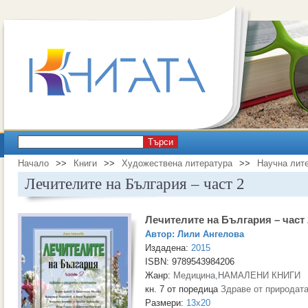
Търси
Начало
>>
Книги
>>
Художествена литература
>>
Научна лит
Лечителите на България – част 2
Лечителите на България – част 
Автор:
Лили Ангелова
Издадена:
2015
ISBN: 9789543984206
Жанр:
Медицина
,
НАМАЛЕНИ КНИГИ
кн. 7 от поредица
Здраве от природат
Размери:
13x20