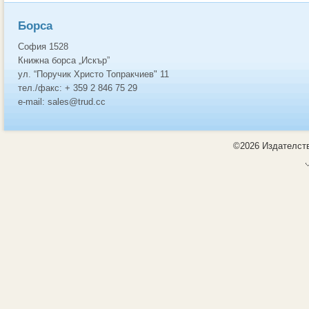
Борса
София 1528
Книжна борса „Искър”
ул. “Поручик Христо Топракчиев" 11
тел./факс: + 359 2 846 75 29
e-mail: sales@trud.cc
©2026 Издателств