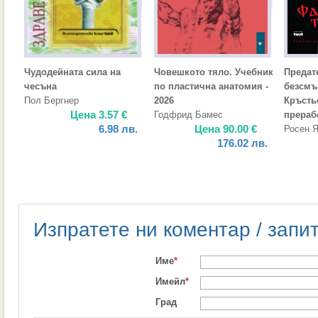
Чудодейната сила на
Човешкото тяло. Учебник
Предат
чесъна
по пластична анатомия -
безсмъ
Пол Бергнер
2026
Кръсть
Цена
3.57
€
Годфрид Бамес
прераб
6.98
лв.
Цена
90.00
€
Росен 
176.02
лв.
Изпратете ни коментар / запи
Име
*
Имейл
*
Град