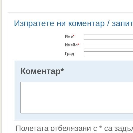
Изпратете ни коментар / запи
Име
*
Имейл
*
Град
Коментар
*
Полетата отбелязани с * са зад