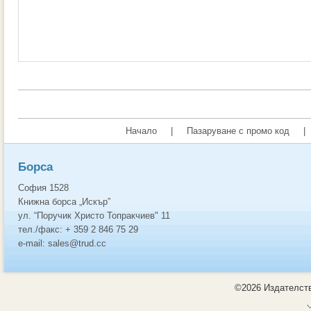
Начало
|
Пазаруване с промо код
|
Борса
София 1528
Книжна борса „Искър”
ул. “Поручик Христо Топракчиев" 11
тел./факс: + 359 2 846 75 29
e-mail: sales@trud.cc
©2026 Издателств