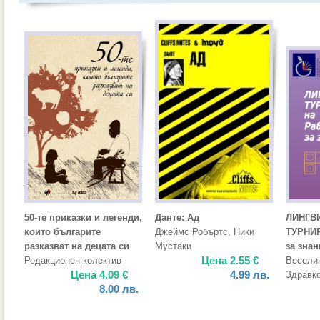
50-те приказки и легенди,
Данте: Ад
ЛИНГВ
които българите
Джеймс Робъртс
,
Ники
ТУРНИР
разказват на децата си
Мустаки
за знан
Цена
2.55
€
Редакционен колектив
Весели
Цена
4.09
€
4.99
лв.
Здравк
8.00
лв.