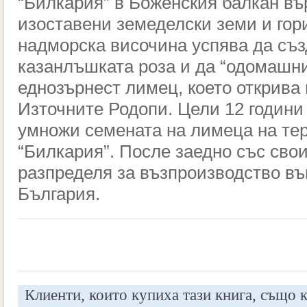
“Билкария” в Боженския балкан въ
изоставени земеделски земи и гори
надморска височина успява да съз
казанлъшката роза и да “одомашни
еднозърнест лимец, което открива
Източните Родопи. Цели 12 години 
умножи семената на лимеца на тер
“Билкария”. После заедно със сво
разпределя за възпроизводство въ
България.
Клиенти, които купиха тази книга, също 