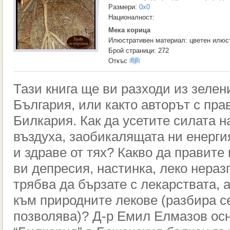
Размери:
0x0
Националност:
Мека корица
Илюстративен материал: цветен илюс
Брой страници: 272
Откъс
Тази книга ще ви разходи из зеле
България, или както авторът с прав
Билкария. Как да усетите силата н
въздуха, заобикалящата ни енерги
и здраве от тях? Какво да правите
ви депресия, настинка, леко нера
трябва да бързате с лекарствата, 
към природните лекове (разбира се
позволява)? Д-р Емил Елмазов ос