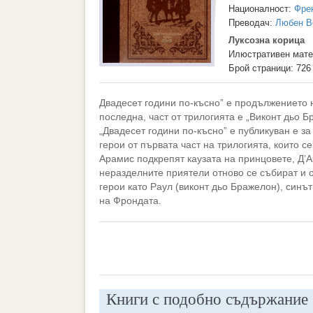
Националност:
Фре
Преводач:
Любен В
Луксозна корица
Илюстративен мате
Брой страници: 726
Двадесет години по-късно” е продължението 
последна, част от трилогията е „Виконт дьо Б
„Двадесет години по-късно” е публикуван е за 
герои от първата част на трилогията, които с
Арамис подкрепят каузата на принцовете, Д’А
неразделните приятели отново се събират и о
герои като Раул (виконт дьо Бражелон), синът
на Фрондата.
Книги с подобно съдържание