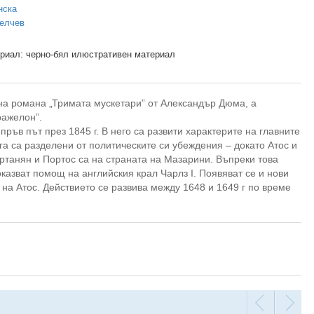
нска
елчев
риал: черно-бял илюстративен материал
на романа „Тримата мускетари” от Александър Дюма, а
ражелон”.
пръв път през 1845 г. В него са развити характерите на главните
ега са разделени от политическите си убеждения – докато Атос и
ртанян и Портос са на страната на Мазарини. Въпреки това
казват помощ на английския крал Чарлз I. Появяват се и нови
 на Атос. Действието се развива между 1648 и 1649 г по време