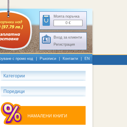
Моята поръчка
0
€
Вход за клиенти
Регистрация
руване с промо код
|
Ръкописи
|
Контакти
|
EN
Категории
Поредици
НАМАЛЕНИ КНИГИ