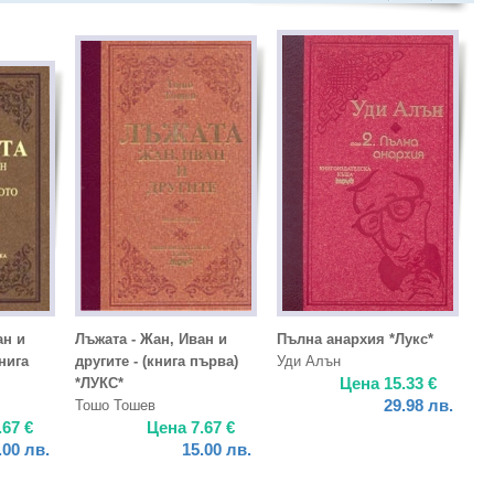
ан и
Лъжата - Жан, Иван и
Пълна анархия *Лукс*
нига
другите - (книга първа)
Уди Алън
Цена
15.33
€
*ЛУКС*
29.98
лв.
Тошо Тошев
.67
€
Цена
7.67
€
.00
лв.
15.00
лв.