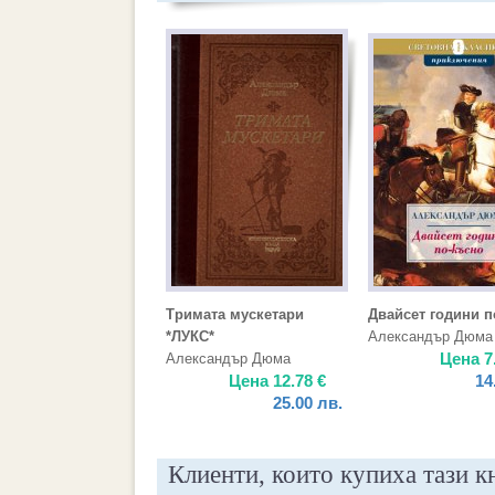
Тримата мускетари
Двайсет години п
*ЛУКС*
Александър Дюма
Цена
7
Александър Дюма
Цена
12.78
€
14
25.00
лв.
Клиенти, които купиха тази к