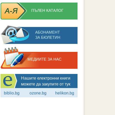
ПЪЛЕН КАТАЛОГ
АБОНАМЕНТ
ЗА БЮЛЕТИН
МЕДИИТЕ ЗА НАС
Нашите електронни книги
можете да закупите от тук
biblio.bg
ozone.bg
helikon.bg