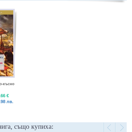
о-късно
.66
€
.98
лв.
нига, също купиха: