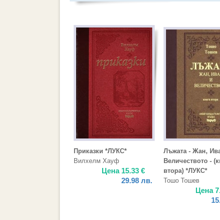
Приказки *ЛУКС*
Лъжата - Жан, Ив
Вилхелм Хауф
Величеството - (к
Цена
15.33
€
втора) *ЛУКС*
29.98
лв.
Тошо Тошев
Цена
7
15