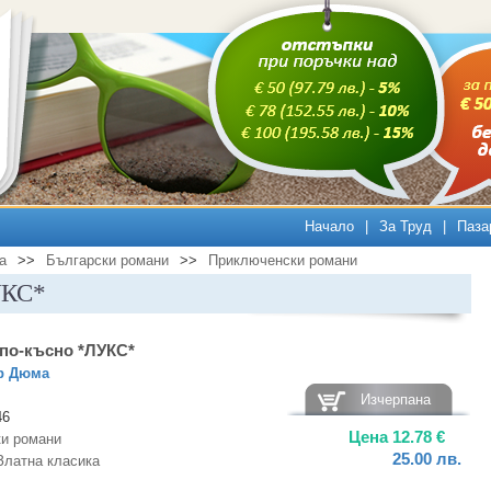
Начало
|
За Труд
|
Паза
а
>>
Български романи
>>
Приключенски романи
УКС*
 по-късно *ЛУКС*
р Дюма
Изчерпана
46
Цена
12.78
€
и романи
25.00
лв.
Златна класика