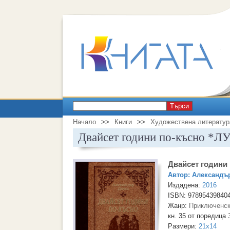
Търси
Начало
>>
Книги
>>
Художествена литератур
Двайсет години по-късно *Л
Двайсет години
Автор:
Александъ
Издадена:
2016
ISBN: 97895439840
Жанр:
Приключенск
кн. 35 от поредица
Размери:
21x14