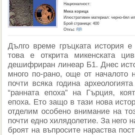
Националност:
Мека корица
Илюстративен материал: черно-бял и
Брой страници: 400
Откъс
Дълго време гръцката история е
това е открита микенската цив
дешифриран линеар Б1. Днес ист
много по-рано, още от началото 
почти всяка година археологията
“ранната епоха” на Гърция, коя
епоха. Ето защо в тази нова исто
отделим особено внимание на то
почти едно хилядолетие. За него н
броят на въпросите нараства пост