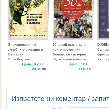
Енциклопедия на
50-те най-важни дати,
DUDEN:
лечебните растения в
които промениха
българ
България
българската история
френск
Илия Ланджев
Редакционен колектив
Авторск
Цена
10.23
€
Цена
3.58
€
20.01
лв.
7.00
лв.
Изпратете ни коментар / запи