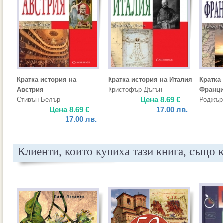
Кратка история на
Кратка история на Италия
Кратка
Австрия
Кристофър Дъгън
Франц
Цена
8.69
€
Стивън Белър
Роджър
Цена
8.69
€
17.00
лв.
17.00
лв.
Клиенти, които купиха тази книга, също 