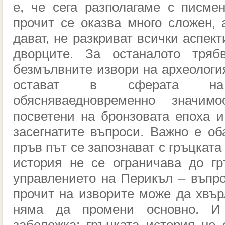
е, че сега разполагаме с писме
прочит се оказва много сложен, 
дават, не разкриват всички аспек
дворците. За останалото тря
безмълвните извори на археология
остават в сферата на 
обясняваедновременно значим
посветени на бронзовата епоха 
засегнатите въпроси. Важно е оба
пръв път се запознават с гръцката 
история не се ограничава до гр
управлението на Перикъл – въпро
прочит на изворите може да хвър
няма да промени основно. И