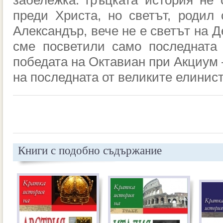
забележка: гръцката история не
преди Христа, но светът, родил
Александър, вече не е светът на Д
сме посветили само последната 
победата на Октавиан при Акциум –
на последната от великите елинис
Книги с подобно съдържание