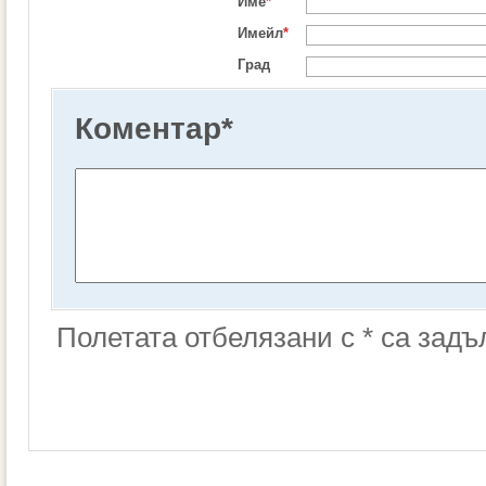
Име
*
Имейл
*
Град
Коментар
*
Полетата отбелязани с * са зад