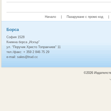
Начало
|
Пазаруване с промо код
|
Борса
София 1528
Книжна борса „Искър”
ул. “Поручик Христо Топракчиев" 11
тел./факс: + 359 2 846 75 29
e-mail: sales@trud.cc
©2026 Издателств