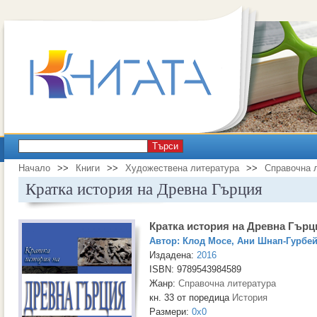
Търси
Начало
>>
Книги
>>
Художествена литература
>>
Справочна 
Кратка история на Древна Гърция
Кратка история на Древна Гърц
Автор:
Клод Мосе
,
Ани Шнап-Гурбе
Издадена:
2016
ISBN: 9789543984589
Жанр:
Справочна литература
кн. 33 от поредица
История
Размери:
0x0