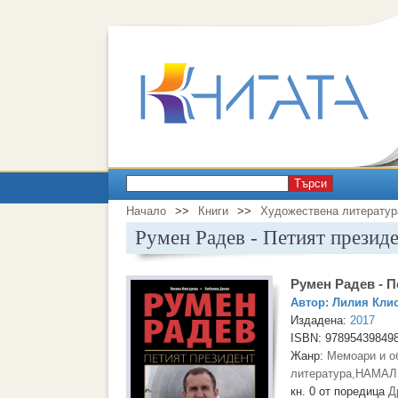
Търси
Начало
>>
Книги
>>
Художествена литератур
Румен Радев - Петият презид
Румен Радев - П
Автор:
Лилия Кли
Издадена:
2017
ISBN: 97895439849
Жанр:
Мемоари и о
литература
,
НАМАЛ
кн. 0 от поредица
Д