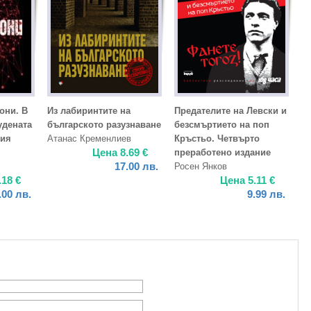
они. В
Из лабиринтите на
Предателите на Левски и
удената
българското разузнаване
безсмъртието на поп
ния
Атанас Кременлиев
Кръстьо. Четвърто
Цена
8.69
€
преработено издание
17.00
лв.
Росен Янков
.18
€
Цена
5.11
€
.00
лв.
9.99
лв.