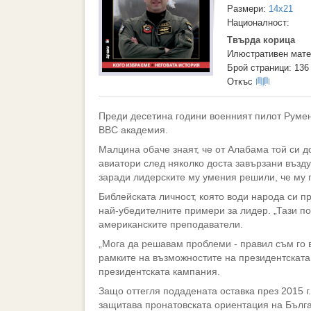
Размери:
14x21
Националност:
Твърда корица
Илюстративен мате
Брой страници: 136
Откъс
Преди десетина години военният пилот Руме
ВВС академия.
Малцина обаче знаят, че от Алабама той си 
авиатори след няколко доста завързани възду
заради лидерските му умения решили, че му 
Библейската личност, която води народа си п
най-убедителните примери за лидер. „Тази по
американските преподаватели.
„Мога да решавам проблеми - правил съм го в
рамките на възможностите на президентската 
президентската кампания.
Защо оттегля подадената оставка през 2015 
защитава пронатовската ориентация на Бълга