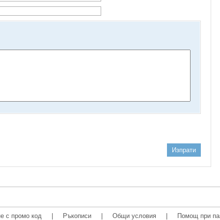
Изпрати
е с промо код
|
Ръкописи
|
Общи условия
|
Помощ при па