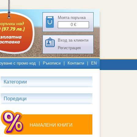
Моята поръчка
0
€
Вход за клиенти
Регистрация
руване с промо код
|
Ръкописи
|
Контакти
|
EN
Категории
Поредици
НАМАЛЕНИ КНИГИ