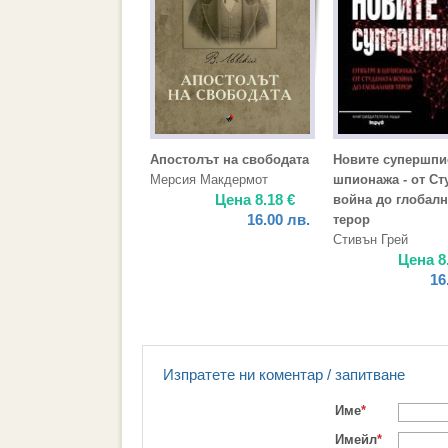
Апостолът на свободата
Новите супершпи
Мерсия Макдермот
шпионажа - от Ст
Цена
8.18
€
война до глобал
16.00
лв.
терор
Стивън Грей
Цена
8
16
Изпратете ни коментар / запитване
Име
*
Имейл
*