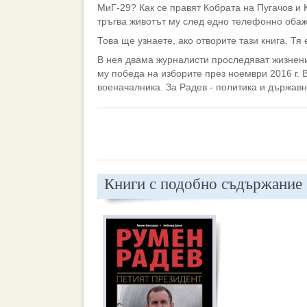
МиГ-29? Как се правят Кобрата на Пугачов и
тръгва животът му след едно телефонно оба
Това ще узнаете, ако отворите тази книга. Т
В нея двама журналисти проследяват жизнения
му победа на изборите през ноември 2016 г. В
военачалника. За Радев - политика и държавн
Книги с подобно съдържание