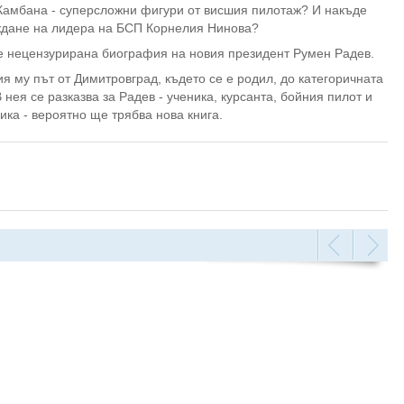
 Камбана - суперсложни фигури от висшия пилотаж? И накъде
ждане на лидера на БСП Корнелия Нинова?
я е нецензурирана биография на новия президент Румен Радев.
 му път от Димитровград, където се е родил, до категоричната
 нея се разказва за Радев - ученика, курсанта, бойния пилот и
ика - вероятно ще трябва нова книга.