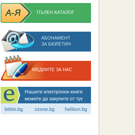
ПЪЛЕН КАТАЛОГ
АБОНАМЕНТ
ЗА БЮЛЕТИН
МЕДИИТЕ ЗА НАС
Нашите електронни книги
можете да закупите от тук
biblio.bg
ozone.bg
helikon.bg