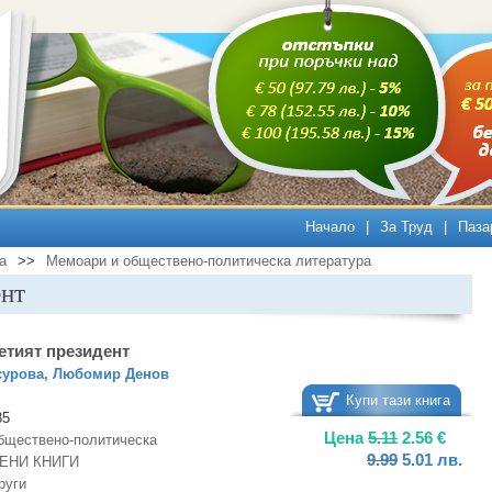
Начало
|
За Труд
|
Паза
а
>>
Мемоари и обществено-политическа литература
ент
етият президент
сурова
,
Любомир Денов
Купи тази книга
85
Цена
5.11
2.56
€
бществено-политическа
9.99
5.01
лв.
ЕНИ КНИГИ
руги