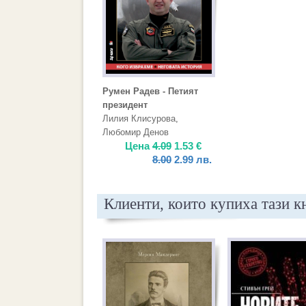
Румен Радев - Петият
президент
Лилия Клисурова
,
Любомир Денов
Цена
4.09
1.53
€
8.00
2.99
лв.
Клиенти, които купиха тази к