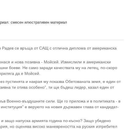
риал: смесен илюстративен материал
н Радев се връща от САЩ с отлична диплома от американска
донася и нова позивна - Мойсей. Измислили я американски
шни боеве. Не само заради качествата му на летец, по-скоро
приляга да е Мойсей.
рез пустинята и накрая му показва Обетованата земя, е един от
зивна ти отива особено”, ти ще бъдеш лидер, казал един от
ъв Военно-въздушните сили. Ще го приложа и в политиката - в
институция” е веруюто на новия държавен глава от кандидат-
г. и защо напуска армията година по-късно? Защо убедено
рия, но оценява високо маневреността на руския изтребител