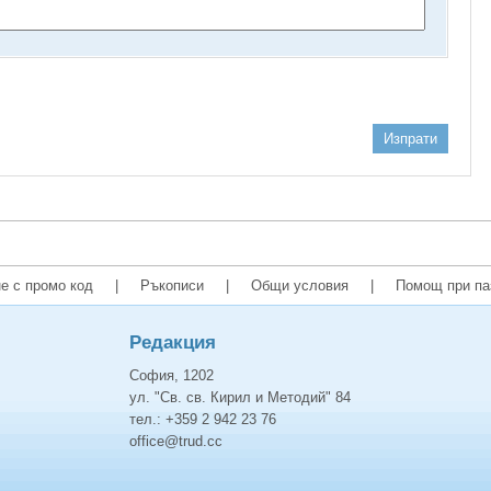
Изпрати
е с промо код
|
Ръкописи
|
Общи условия
|
Помощ при па
Редакция
София, 1202
ул. "Св. св. Кирил и Методий" 84
тел.: +359 2 942 23 76
office@trud.cc