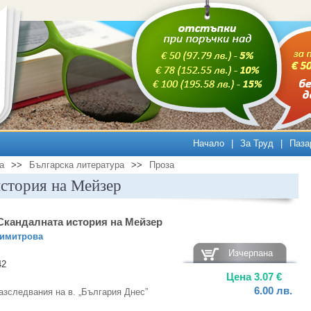
Начало
|
За Труд
|
Паза
а
>>
Българска литература
>>
Проза
история на Мейзер
 Скандалната история на Мейзер
Димитрова
Изчерпана
42
Цена
3.07
€
6.00
лв.
азследвания на в. „България Днес”