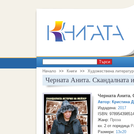
Търси
Начало
>>
Книги
>>
Художествена литератур
Черната Анита. Скандалната 
Черната Анита.
Автор:
Кристина 
Издадена:
2017
ISBN: 97895439851
Жанр:
Проза
кн. 2 от поредица
Р
Размери:
13x20