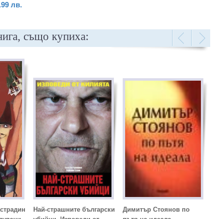
.99
лв.
нига, също купиха:
астрадин
Най-страшните български
Димитър Стоянов по