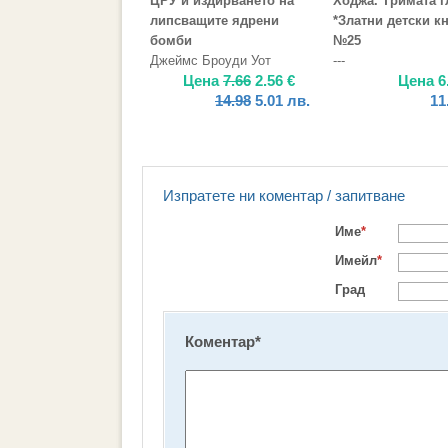
ЦРУ и издирването на
Ходжа. Тримата г
липсващите ядрени
*Златни детски кн
бомби
№25
Джеймс Броуди Уот
---
Цена
7.66
2.56
€
Цена
6
14.98
5.01
лв.
11
Изпратете ни коментар / запитване
Име
*
Имейл
*
Град
Коментар
*