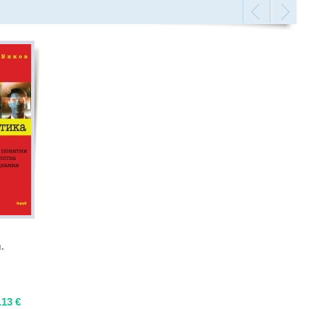
.
.13
€