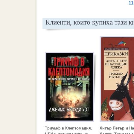
11
Клиенти, които купиха тази к
Триумф в Клептомадия.
Хитър Петър и Н