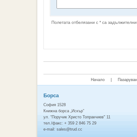
Полетата отбелязани с * са задължителни
Начало
|
Пазаруван
Борса
София 1528
Книжна борса „Искър”
ул. “Поручик Христо Топракчиев" 11
тел./факс: + 359 2 846 75 29
e-mail: sales@trud.cc