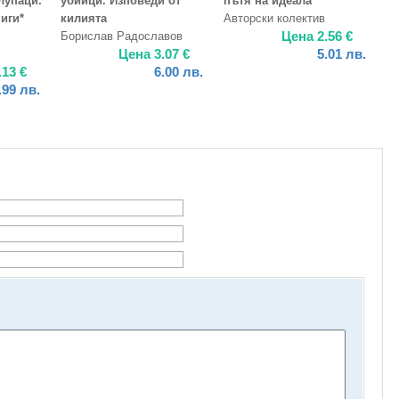
лупаци.
убийци. Изповеди от
пътя на идеала
иги*
килията
Авторски колектив
Цена
2.56
€
Борислав Радославов
Цена
3.07
€
5.01
лв.
.13
€
6.00
лв.
.99
лв.