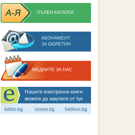
ПЪЛЕН КАТАЛОГ
АБОНАМЕНТ
ЗА БЮЛЕТИН
МЕДИИТЕ ЗА НАС
Нашите електронни книги
можете да закупите от тук
biblio.bg
ozone.bg
helikon.bg