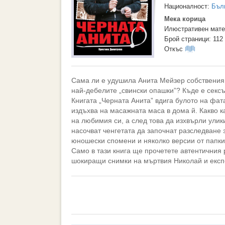
Националност:
Бъл
Мека корица
Илюстративен мате
Брой страници: 112
Откъс
Сама ли е удушила Анита Мейзер собствения 
най-дебелите „свински опашки”? Къде е сексъ
Книгата „Черната Анита” вдига булото на фат
издъхва на масажната маса в дома й. Какво к
на любимия си, а след това да изхвърли улик
насочват ченгетата да започнат разследване
юношески спомени и няколко версии от папки
Само в тази книга ще прочетете автентичния 
шокиращи снимки на мъртвия Николай и експе