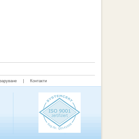
заруване
|
Контакти