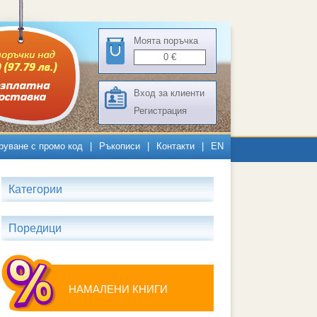
Моята поръчка
0
€
Вход за клиенти
Регистрация
руване с промо код
|
Ръкописи
|
Контакти
|
EN
Категории
Поредици
НАМАЛЕНИ КНИГИ