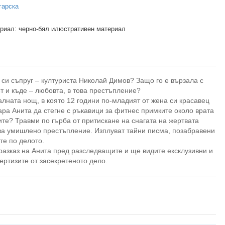
гарска
риал: черно-бял илюстративен материал
си съпруг – културиста Николай Димов? Защо го е вързала с
т и къде – любовта, в това престъпление?
алната нощ, в която 12 години по-младият от жена си красавец
ара Анита да стегне с ръкавици за фитнес примките около врата
ите? Травми по гърба от притискане на снагата на жертвата
 за умишлено престъпление. Изплуват тайни писма, позабравени
те по делото.
разказ на Анита пред разследващите и ще видите ексклузивни и
ртизите от засекретеното дело.