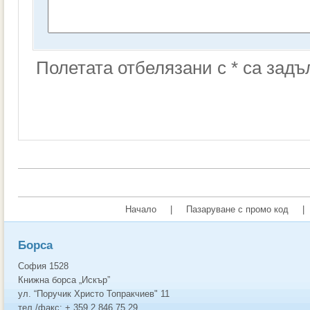
Полетата отбелязани с * са зад
Начало
|
Пазаруване с промо код
|
Борса
София 1528
Книжна борса „Искър”
ул. “Поручик Христо Топракчиев" 11
тел./факс: + 359 2 846 75 29