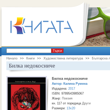
Търси
Начало
>>
Книги
>>
Художествена литература
>>
Българска 
Билка недокосниче
Билка недокосниче
Автор:
Калина Румена
Издадена:
2017
ISBN: 9789543985067
Жанр:
Поезия
кн. 117 от поредица
Други
Размери:
13x20