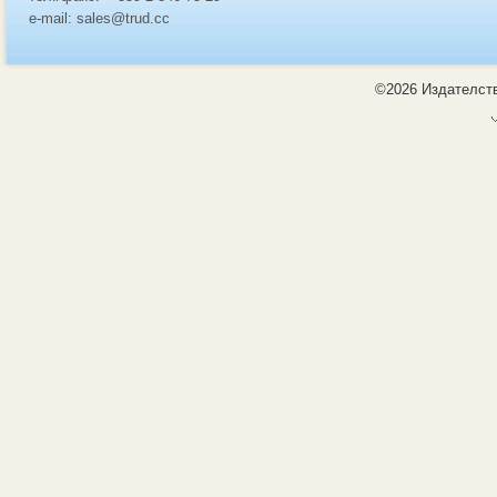
e-mail: sales@trud.cc
©2026 Издателств