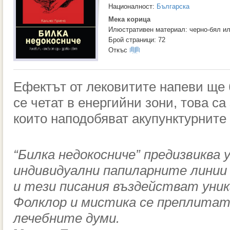
Националност:
Българска
Мека корица
Илюстративен материал: черно-бял и
Брой страници: 72
Откъс
Ефектът от лековитите напеви ще 
се четат в енергийни зони, това са
които наподобяват акупунктурните 
“Билка недокосниче” предизвиква 
индивидуални папиларните линии
и тези писания въздействат уника
Фолклор и мистика се преплитат,
лечебните думи.