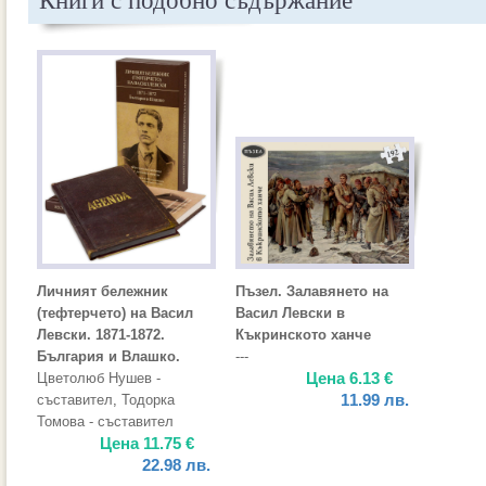
Книги с подобно съдържание
Личният бележник
Пъзел. Залавянето на
(тефтерчето) на Васил
Васил Левски в
Левски. 1871-1872.
Къкринското ханче
България и Влашко.
---
Цена
6.13
€
Цветолюб Нушев -
11.99
лв.
съставител
,
Тодорка
Томова - съставител
Цена
11.75
€
22.98
лв.