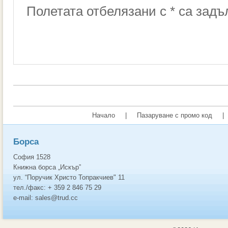
Полетата отбелязани с * са зад
Начало
|
Пазаруване с промо код
|
Борса
София 1528
Книжна борса „Искър”
ул. “Поручик Христо Топракчиев" 11
тел./факс: + 359 2 846 75 29
e-mail: sales@trud.cc