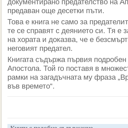
документирано предателство на Ап
предаван още десетки пъти.
Това е книга не само за предателит
те се справят с деянието си. Тя е 
на хората и доказва, че е безсмърт
неговият предател.
Книгата съдържа първия подробен 
Апостола. Той го поставя в множес
рамки на загадъчната му фраза „Вр
във времето“.