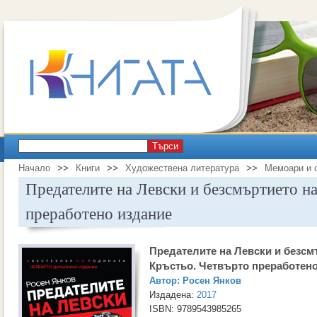
Търси
Начало
>>
Книги
>>
Художествена литература
>>
Мемоари и 
Предателите на Левски и безсмъртието н
преработено издание
Предателите на Левски и безсм
Кръстьо. Четвърто преработен
Автор:
Росен Янков
Издадена:
2017
ISBN: 9789543985265