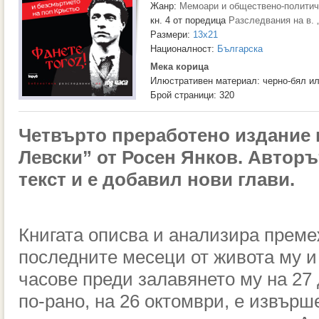
Жанр:
Мемоари и обществено-политич
кн. 4 от поредица
Разследвания на в. 
Размери:
13x21
Националност:
Българска
Мека корица
Илюстративен материал: черно-бял и
Брой страници: 320
Четвърто преработено издание 
Левски” от Росен Янков. Авторъ
текст и е добавил нови глави.
Книгата описва и анализира преме
последните месеци от живота му и
часове преди залавянето му на 27 
по-рано, на 26 октомври, е извърш