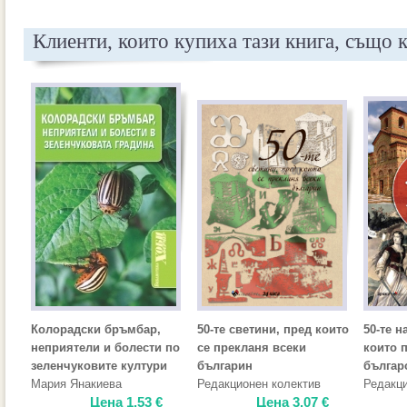
Клиенти, които купиха тази книга, също 
Колорадски бръмбар,
50-те светини, пред които
50-те н
неприятели и болести по
се прекланя всеки
които 
зеленчуковите култури
българин
българ
Мария Янакиева
Редакционен колектив
Редакци
Цена
1.53
€
Цена
3.07
€