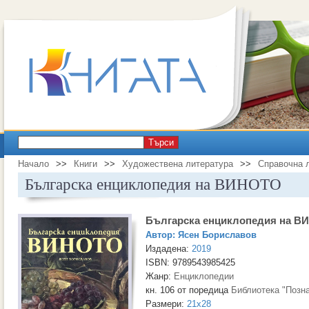
Търси
Начало
>>
Книги
>>
Художествена литература
>>
Справочна 
Българска енциклопедия на ВИНОТО
Българска енциклопедия на 
Автор:
Ясен Бориславов
Издадена:
2019
ISBN: 9789543985425
Жанр:
Енциклопедии
кн. 106 от поредица
Библиотека "Позн
Размери:
21x28