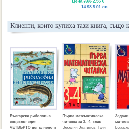
Цена
7.66
2.56
€
14.98
5.01
лв.
Клиенти, които купиха тази книга, също 
Българска риболовна
Първа математическа
Задачи
енциклопедия –
читанка за 3.–4. клас
математ
ЧЕТВЪРТО допълнено и
Веселин Златилов
,
Таня
Борисл