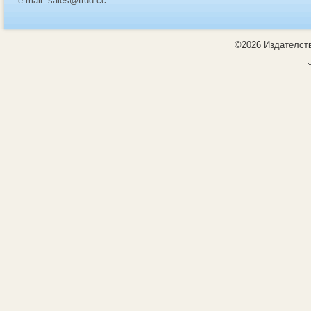
e-mail: sales@trud.cc
©2026 Издателств