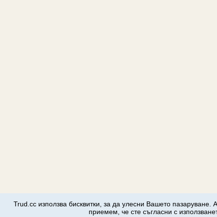
Trud.cc използва бисквитки, за да улесни Вашето пазаруване. 
приемем, че сте съгласни с използванет