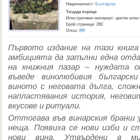
Националност:
Българска
Твърда корица
Илюстративен материал: цветен илюс
Брой страници: 280
Откъс
Първото издание на тази книга 
амбицията да запълни една отд
на книжния пазар – нуждата о
въведе винолюбивия българс
виното с неговата дълга, слож
напластявания история, негови
вкусове и ритуали.
Оттогава във винарския бранш у
неща. Появиха се нови изби и с
нови вина. Утвърдени в ми