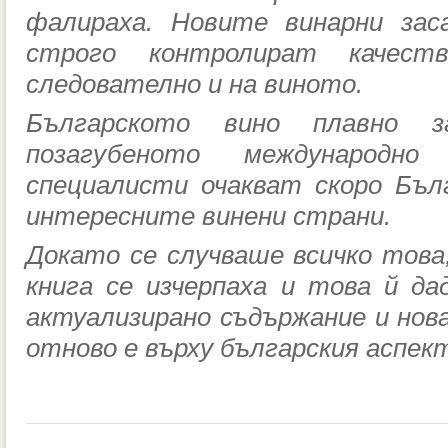
фалираха. Новите винарни зас
строго контролират качест
следователно и на виното.
Българското вино плавно 
позагубеното международн
специалисти очакват скоро Бъл
интересните винени страни.
Докато се случваше всичко това
книга се изчерпаха и това й да
актуализирано съдържание и но
отново е върху българския аспек