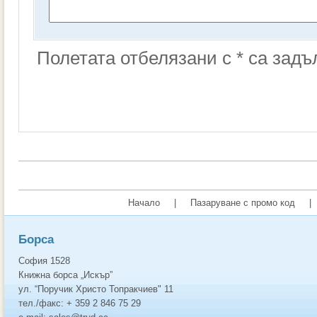
Полетата отбелязани с * са зад
Начало
|
Пазаруване с промо код
|
Борса
София 1528
Книжна борса „Искър”
ул. “Поручик Христо Топракчиев" 11
тел./факс: + 359 2 846 75 29