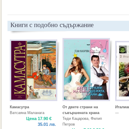
Книги с подобно съдържание
Камасутра
От двете страни на
Италиан
Ватсаяна Маланага
съвършената храна
---
Цена
17.90
€
Теди Кацарова
,
Филип
35.01
лв.
Петров