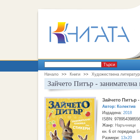
Търси
Начало
>>
Книги
>>
Художествена литератур
Зайчето Питър - занимателна 
Зайчето Питър -
Автор:
Колектив
Издадена:
2018
ISBN: 97895439855
Жанр:
Наръчници
кн. 6 от поредица
Б
Размери:
13x20