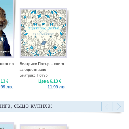
книга по
Биатрикс Потър – книга
за оцветяване
Биатрикс Потър
.13
€
Цена
6.13
€
.99
лв.
11.99
лв.
нига, също купиха: