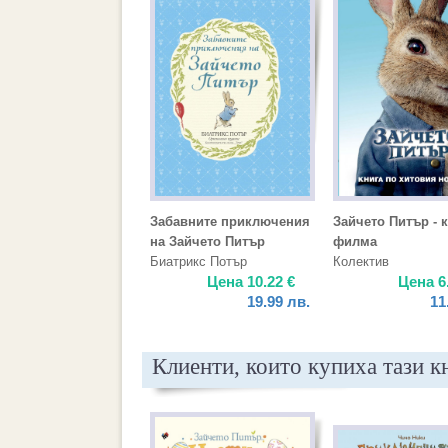
Забавните приключения
Зайчето Питър - 
на Зайчето Питър
филма
Биатрикс Потър
Колектив
Цена
10.22
€
Цена
6
19.99
лв.
11
Клиенти, които купиха тази к