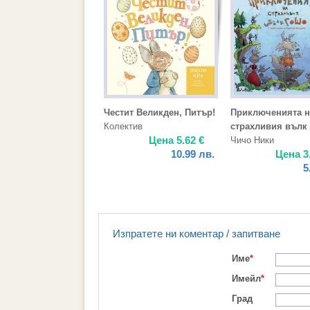
Честит Великден, Питър!
Приключенията н
Колектив
страхливия вълк
Цена
5.62
€
Чичо Ники
10.99
лв.
Цена
3
5
Изпратете ни коментар / запитване
Име
*
Имейл
*
Град