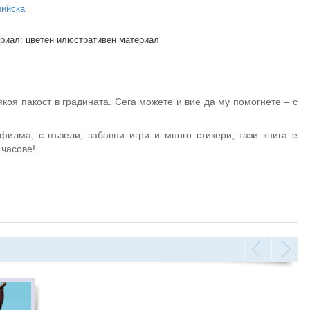
лийска
риал: цветен илюстративен материал
оя пакост в градината. Сега можете и вие да му помогнете – с
илма, с пъзели, забавни игри и много стикери, тази книга е
 часове!