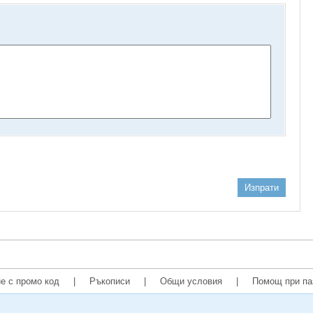
Изпрати
е с промо код
|
Ръкописи
|
Общи условия
|
Помощ при па