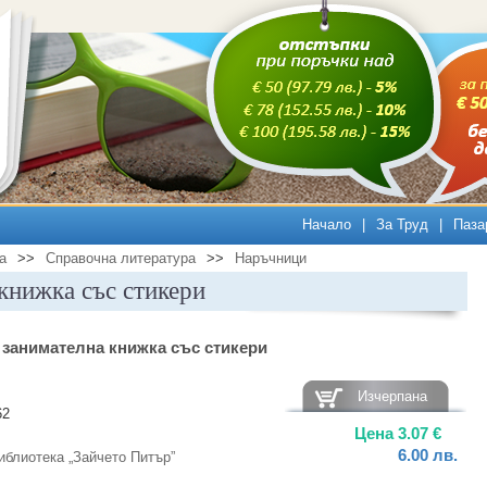
Начало
|
За Труд
|
Паза
а
>>
Справочна литература
>>
Наръчници
книжка със стикери
 занимателна книжка със стикери
Изчерпана
62
Цена
3.07
€
6.00
лв.
иблиотека „Зайчето Питър”