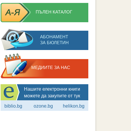
ПЪЛЕН КАТАЛОГ
АБОНАМЕНТ
ЗА БЮЛЕТИН
МЕДИИТЕ ЗА НАС
Нашите електронни книги
можете да закупите от тук
biblio.bg
ozone.bg
helikon.bg