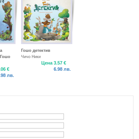
а
Гошо детектив
 Гошо
Чичо Ники
Цена
3.57
€
.06
€
6.98
лв.
.98
лв.