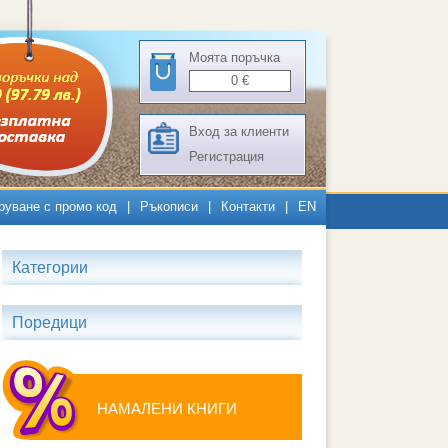
Моята поръчка
0
€
Вход за клиенти
Регистрация
руване с промо код
|
Ръкописи
|
Контакти
|
EN
Категории
Поредици
НАМАЛЕНИ КНИГИ