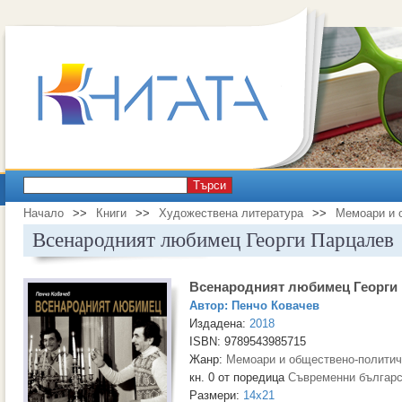
Търси
Начало
>>
Книги
>>
Художествена литература
>>
Мемоари и 
Всенародният любимец Георги Парцалев
Всенародният любимец Георги
Автор:
Пенчо Ковачев
Издадена:
2018
ISBN: 9789543985715
Жанр:
Мемоари и обществено-политич
кн. 0 от поредица
Съвременни българс
Размери:
14x21