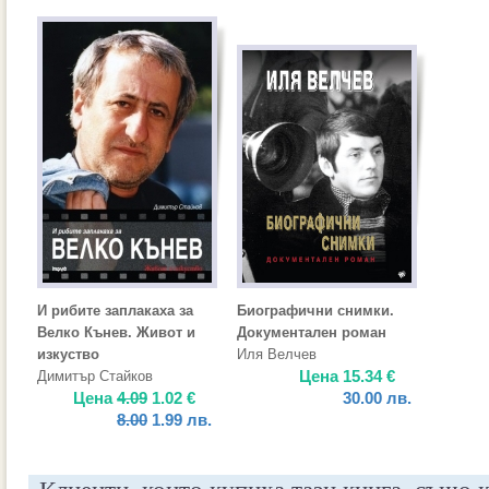
И рибите заплакаха за
Биографични снимки.
Велко Кънев. Живот и
Документален роман
изкуство
Иля Велчев
Цена
15.34
€
Димитър Стайков
Цена
4.09
1.02
€
30.00
лв.
8.00
1.99
лв.