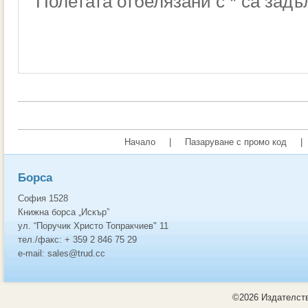
Полетата отбелязани с * са зад
Начало
|
Пазаруване с промо код
|
Борса
София 1528
Книжна борса „Искър”
ул. “Поручик Христо Топракчиев" 11
тел./факс: + 359 2 846 75 29
e-mail: sales@trud.cc
©2026 Издателств