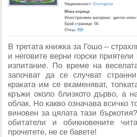
Националност:
Българска
Мека корица
Илюстративен материал: цветен илюс
Брой страници: 56
Откъс
В третата книжка за Гошо – страх
и неговите верни горски приятели
изпитание. По време на веселат
започват да се случват странн
краката им се вкаменяват, топкат
кръжи около близкото дърво, а н
облак. Но какво означава всичко то
виновен за цялата тази бъркотия?
обитатели и обикновените чита
прочетете, не се бавете!