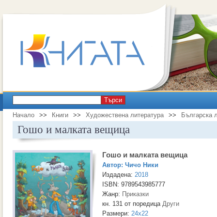
Търси
Начало
>>
Книги
>>
Художествена литература
>>
Българска 
Гошо и малката вещица
Гошо и малката вещица
Автор:
Чичо Ники
Издадена:
2018
ISBN: 9789543985777
Жанр:
Приказки
кн. 131 от поредица
Други
Размери:
24x22