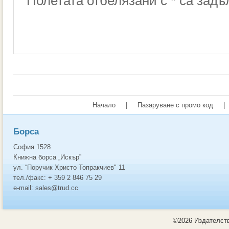
Полетата отбелязани с * са зад
Начало
|
Пазаруване с промо код
|
Борса
София 1528
Книжна борса „Искър”
ул. “Поручик Христо Топракчиев" 11
тел./факс: + 359 2 846 75 29
e-mail: sales@trud.cc
©2026 Издателств