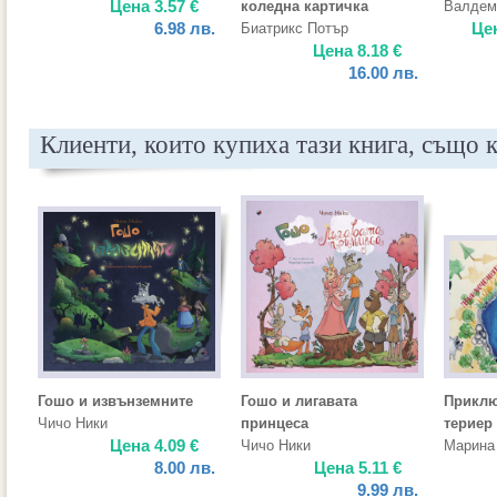
Цена
3.57
€
коледна картичка
Валдем
6.98
лв.
Це
Биатрикс Потър
Цена
8.18
€
16.00
лв.
Клиенти, които купиха тази книга, също 
Гошо и извънземните
Гошо и лигавата
Приклю
Чичо Ники
принцеса
териер
Цена
4.09
€
Чичо Ники
Марина
8.00
лв.
Цена
5.11
€
9.99
лв.