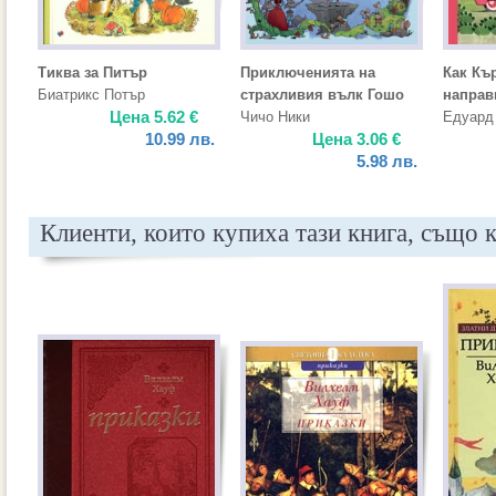
Тиква за Питър
Приключенията на
Как Къ
Биатрикс Потър
страхливия вълк Гошо
направ
Цена
5.62
€
Чичо Ники
Едуард
10.99
лв.
Цена
3.06
€
5.98
лв.
Клиенти, които купиха тази книга, също 