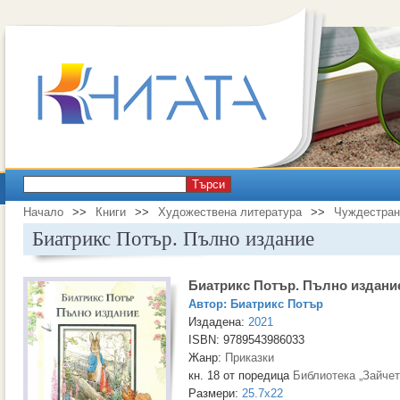
Търси
Начало
>>
Книги
>>
Художествена литература
>>
Чуждестран
Биатрикс Потър. Пълно издание
Биатрикс Потър. Пълно издани
Автор:
Биатрикс Потър
Издадена:
2021
ISBN: 9789543986033
Жанр:
Приказки
кн. 18 от поредица
Библиотека „Зайчет
Размери:
25.7x22