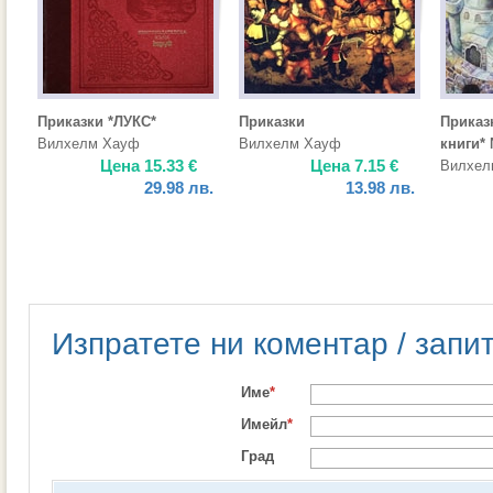
Приказки *ЛУКС*
Приказки
Приказ
Вилхелм Хауф
Вилхелм Хауф
книги*
Цена
15.33
€
Цена
7.15
€
Вилхел
29.98
лв.
13.98
лв.
Изпратете ни коментар / запи
Име
*
Имейл
*
Град