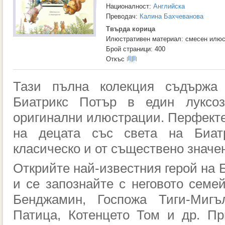
Националност:
Английска
Преводач:
Калина Бахчеванова
Твърда корица
Илюстративен материал: смесен илюс
Брой страници: 400
Откъс
Тази пълна колекция съдържа 
Биатрикс Потър в един луксо
оригинални илюстрации. Перфекте
на децата със света на Биат
класическо и от съществено значен
Открийте най-известния герой на 
и се запознайте с неговото семе
Бенджамин, Госпожа Тиги-Мигъ
Патица, Котенцето Том и др. Пр