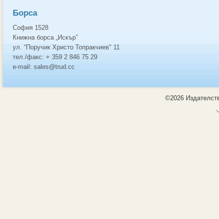
Борса
София 1528
Книжна борса „Искър”
ул. “Поручик Христо Топракчиев" 11
тел./факс: + 359 2 846 75 29
e-mail: sales@trud.cc
©2026 Издателств