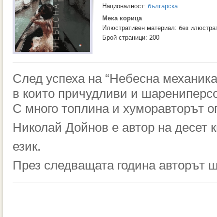
Националност:
българска
Мека корица
Илюстративен материал: без илюстра
Брой страници: 200
След
успеха
на
“
Небесна
механик
в
които
причудливи
и
шарени
перс
С
много
топлина
и
хумор
авторът
о
Николай
Дойнов
е
автор
на
десет
к
език
.
През
следващата
година
авто
рът
щ