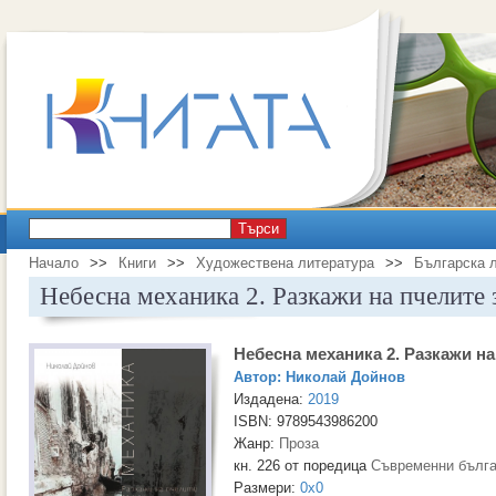
Търси
Начало
>>
Книги
>>
Художествена литература
>>
Българска 
Небесна механика 2. Разкажи на пчелите 
Небесна механика 2. Разкажи на
Автор:
Николай Дойнов
Издадена:
2019
ISBN: 9789543986200
Жанр:
Проза
кн. 226 от поредица
Съвременни бълга
Размери:
0x0