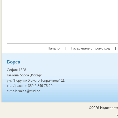
Начало
|
Пазаруване с промо код
|
Борса
София 1528
Книжна борса „Искър”
ул. “Поручик Христо Топракчиев" 11
тел./факс: + 359 2 846 75 29
e-mail: sales@trud.cc
©2026 Издателств