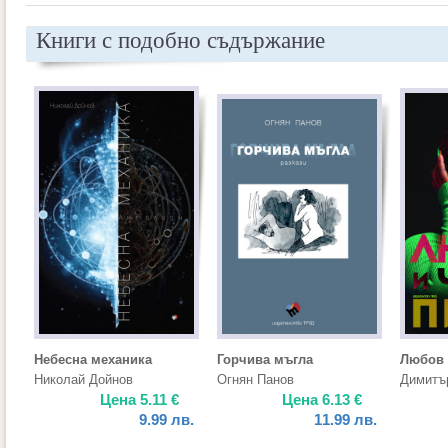
Книги с подобно съдържание
Небесна механика
Горчива мъгла
Любов 
Николай Дойнов
Огнян Панов
Димитъ
Цена
5.11
€
Цена
6.13
€
9.99
лв.
11.99
лв.