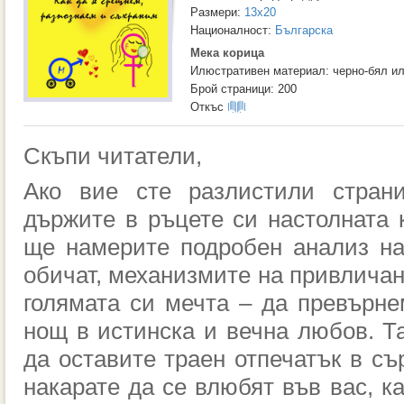
Размери:
13x20
Националност:
Българска
Мека корица
Илюстративен материал: черно-бял и
Брой страници: 200
Откъс
Скъпи читатели,
А
ко вие сте разлистили страни
държите в ръцете си
настолна
та 
ще намерите п
одробен анализ на
обичат,
механизми
те
на привличан
голямата
си мечта – да превърне
нощ
в истинска и вечна любов. Та
да оставите траен отпечатък в съ
накарате да се влюбят във вас, ка