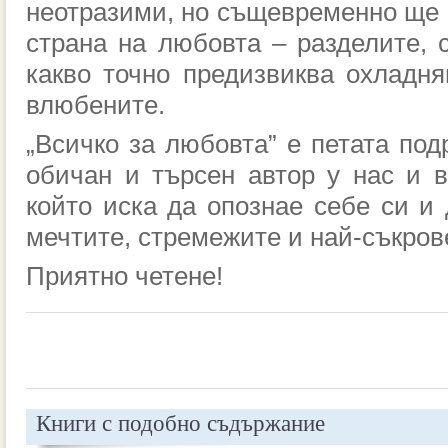
неотразими, но същевременно ще 
страна на любовта – разделите, 
какво точно предизвиква охл
адня
влюбените
.
„
Всичко за любовта” е
петата под
обичан и търсен автор у нас
и в
който иска
да опознае
себе си и 
мечтите,
стре
межи
те и най
-съкров
Приятно четене!
Книги с подобно съдържание