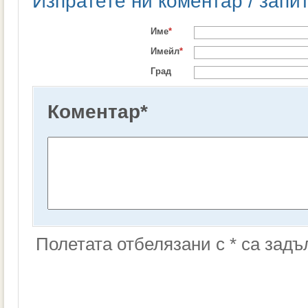
Изпратете ни коментар / запи
Име
*
Имейл
*
Град
Коментар
*
Полетата отбелязани с * са зад