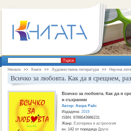
Търси
Начало
>>
Книги
>>
Художествена литература
>>
Научна лит
Всичко за любовта. Как да я срещнем, ра
Всичко за любовта. Как да я с
и съхраним
Автор:
Азора Райс
Издадена:
2019
ISBN: 9789543986231
Жанр:
Езотерика и астрология
кн. 142 от поредица
Други