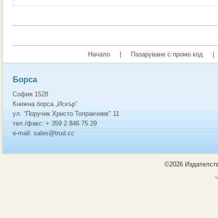
Начало
|
Пазаруване с промо код
|
Борса
София 1528
Книжна борса „Искър”
ул. “Поручик Христо Топракчиев" 11
тел./факс: + 359 2 846 75 29
e-mail: sales@trud.cc
©2026 Издателств