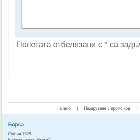
Полетата отбелязани с * са зад
Начало
|
Пазаруване с промо код
|
Борса
София 1528