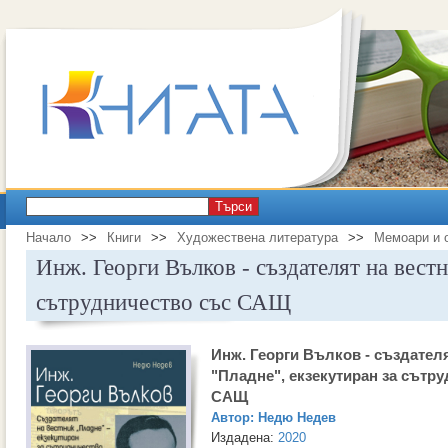
Търси
Начало
>>
Книги
>>
Художествена литература
>>
Мемоари и 
Инж. Георги Вълков - създателят на вестн
сътрудничество със САЩ
Инж. Георги Вълков - създателя
"Пладне", екзекутиран за сътр
САЩ
Автор:
Недю Недев
Издадена:
2020