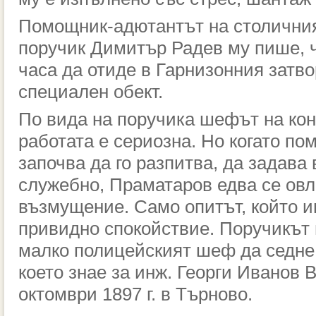
Помощник-адютантът на столични
поручик Димитър Радев му пише, ч
часа да отиде в Гарнизонния затво
специален обект.
По вида на поручика шефът на ко
работата е сериозна. Но когато п
започва да го разпитва, да задава
служебно, Праматаров едва се овл
възмущение. Само опитът, който им
привидно спокойствие. Поручикът и
малко полицейският шеф да седне 
което знае за инж. Георги Иванов 
октомври 1897 г. в Търново.