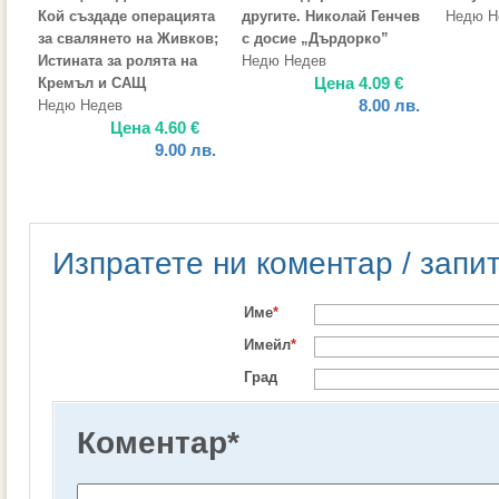
Кой създаде операцията
другите. Николай Генчев
Недю Н
за свалянето на Живков;
с досие „Дърдорко”
Истината за ролята на
Недю Недев
Цена
4.09
€
Кремъл и САЩ
8.00
лв.
Недю Недев
Цена
4.60
€
9.00
лв.
Изпратете ни коментар / запи
Име
*
Имейл
*
Град
Коментар
*