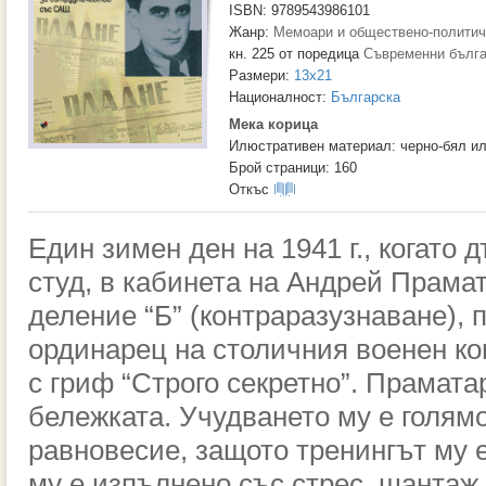
ISBN: 9789543986101
Жанр:
Мемоари и обществено-политич
кн. 225 от поредица
Съвременни бълга
Размери:
13x21
Националност:
Българска
Мека корица
Илюстративен материал: черно-бял и
Брой страници: 160
Откъс
Един зимен ден на 1941 г., когато д
студ, в кабинета на Андрей Прамат
деление “Б” (контраразузнаване),
ординарец на столичния военен ко
с гриф “Строго секретно”. Прамата
бележката. Учудването му е голямо,
равновесие, защото тренингът му 
му е изпълнено със стрес, шантаж