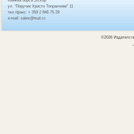
Книжна борса „Искър”
ул. “Поручик Христо Топракчиев" 11
тел./факс: + 359 2 846 75 29
e-mail: sales@trud.cc
©2026 Издателств