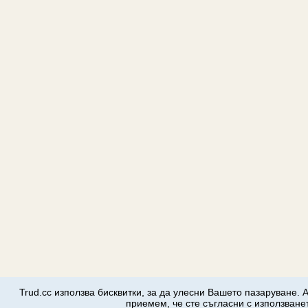
Trud.cc използва бисквитки, за да улесни Вашето пазаруване. 
приемем, че сте съгласни с използванет