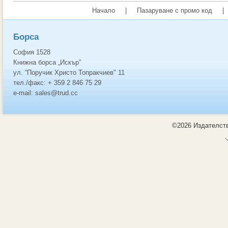
Начало
|
Пазаруване с промо код
|
Борса
София 1528
Книжна борса „Искър”
ул. “Поручик Христо Топракчиев" 11
тел./факс: + 359 2 846 75 29
e-mail: sales@trud.cc
©2026 Издателств