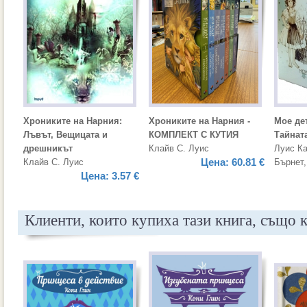
Хрониките на Нарния:
Хрониките на Нарния -
Мое де
Лъвът, Вещицата и
КОМПЛЕКТ С КУТИЯ
Тайнат
дрешникът
Клайв С. Луис
Луис К
Цена:
60.81 €
Клайв С. Луис
Бърнет
Цена:
3.57 €
Клиенти, които купиха тази книга, също 