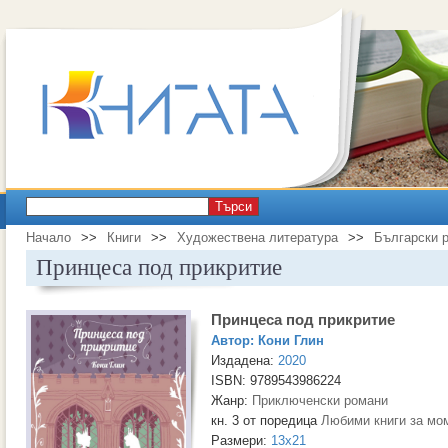
Търси
Начало
>>
Книги
>>
Художествена литература
>>
Български 
Принцеса под прикритие
Принцеса под прикритие
Автор:
Кони Глин
Издадена:
2020
ISBN: 9789543986224
Жанр:
Приключенски романи
кн. 3 от поредица
Любими книги за мо
Размери:
13x21