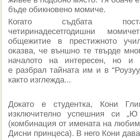
бъде обикновен
о момиче.
Когато съдбата пост
четиринадесетгодишни
момичет
общежитие
в престижното учил
оказва, че външно те твърде мног
началото на интересен, но и 
е
разбрал
тайната
им
и в
“Роузу
както изглежда
...
Докато
е студентка
, Кони
Гли
изключително успешния си „Ю 
(комбинация от имената на люби
Дисни принцеса). В него Кони дав