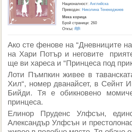
Националност:
Английска
Преводач:
Николина Тенекеджиев
Мека корица
Брой страници: 260
Откъс
Ако сте фенове на “Дневниците на
на Хари Потър и неговите прияте
ще ви хареса и “Принцеса под при
Лоти Пъмпкин живее в таванскат
Хил“, номер дванайсет, в Сейнт И
Бийди. Тя
е обикновено момиче
принцеса.
Елинор Пруденс Улфсън, един
Александър Улфсън и престолона
живее
в подобно място
. Тя обаче е