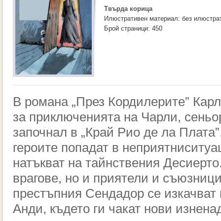
Твърда корица
Илюстративен материал: без илюстра
Брой страници: 450
В романа „През Кордилерите” Кар
за приключенията на Чарли, сеньо
започнал в „Край Рио де ла Плата”
героите попадат в неприятн
и
ситуа
натъкват на тайнствения Десиерто
врагове, но и приятели и съюзниц
престъпния Сендадор се изкачват 
Анди
, където ги чакат нови изнена