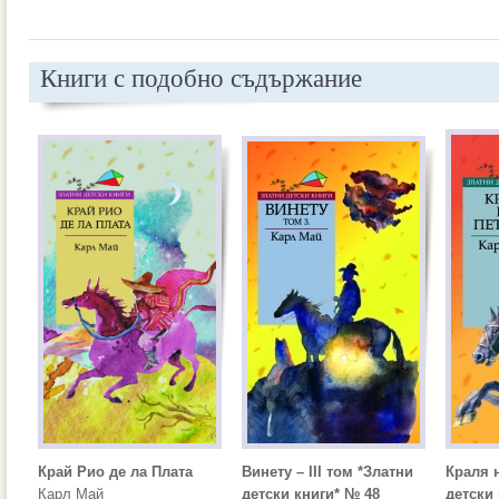
Книги с подобно съдържание
Край Рио де ла Плата
Винету – III том *Златни
Краля 
Карл Май
детски книги* № 48
детски