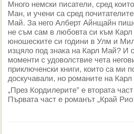
Много немски писатели, сред коит
Ман,
и учени са сред почитателите
Май. За него Алберт Айнщайн пише
не съм сам в любовта си към Карл 
юношеските си години в Улм и Ми
изцяло под знака на Карл Май? И с
моменти с удоволствие чета негов
приключенски книги, които са ми п
доскучавали, но романите на Карл
„През Кордилерите” е втората част
Първата част е
романът
„Край Рио