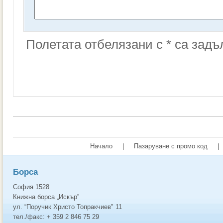
Полетата отбелязани с * са зад
Начало
|
Пазаруване с промо код
|
Борса
София 1528
Книжна борса „Искър”
ул. “Поручик Христо Топракчиев" 11
тел./факс: + 359 2 846 75 29