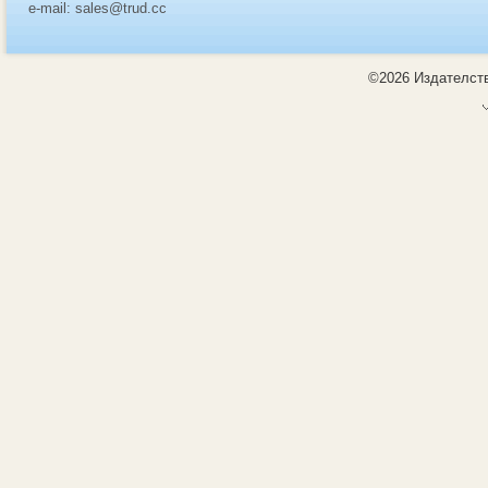
e-mail: sales@trud.cc
©2026 Издателств