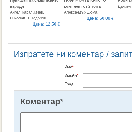
Приказки на славянските
ГРАФ МОНТЕ КРИСТО -
Робинз
народи
комплект от 2 тома
Даниел
Ангел Каралийчев
,
Александър Дюма
Цена:
50.00 €
Николай П. Тодоров
Цена:
12.50 €
Изпратете ни коментар / запи
Име
*
Имейл
*
Град
Коментар
*