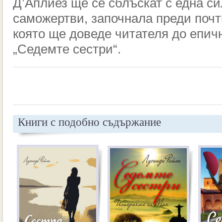
Д’Аплиез ще се сблъскат с една с
саможертви, започнала преди почти
която ще доведе читателя до епич
„Седемте сестри“.
Книги с подобно съдържание