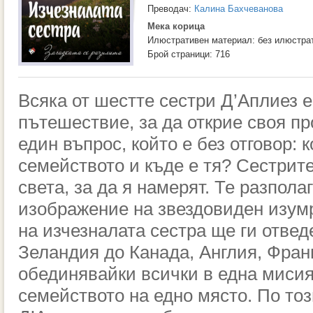
Преводач:
Калина Бахчеванова
Мека корица
Илюстративен материал: без илюстра
Брой страници: 716
Всяка от шестте сестри Д’Аплиез 
пътешествие, за да открие своя п
един въпрос, който е без отговор: 
семейството и къде е тя? Сестрит
света, за да я намерят. Те разпола
изображение на звездовиден изум
на изчезналата сестра ще ги отвед
Зеландия до Канада, Англия, Фран
обединявайки всички в една мисия
семейството на едно място. По тоз