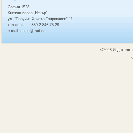
София 1528
Книжна борса „Искър”
ул. “Поручик Христо Топракчиев" 11
тел./факс: + 359 2 846 75 29
e-mail: sales@trud.cc
©2026 Издателств