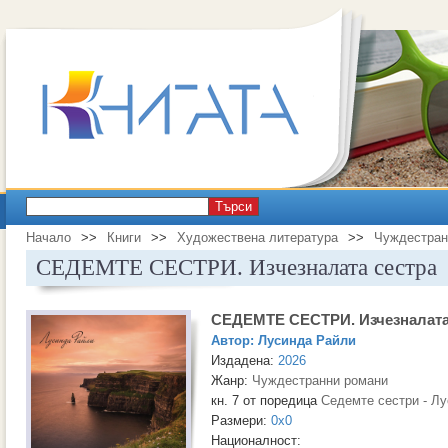
Търси
Начало
>>
Книги
>>
Художествена литература
>>
Чуждестран
СЕДЕМТЕ СЕСТРИ. Изчезналата сестра
СЕДЕМТЕ СЕСТРИ. Изчезналата
Автор:
Лусинда Райли
Издадена:
2026
Жанр:
Чуждестранни романи
кн. 7 от поредица
Седемте сестри - Л
Размери:
0x0
Националност: