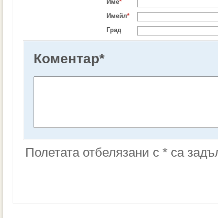
Име
*
Имейл
*
Град
Коментар
*
Полетата отбелязани с * са зад