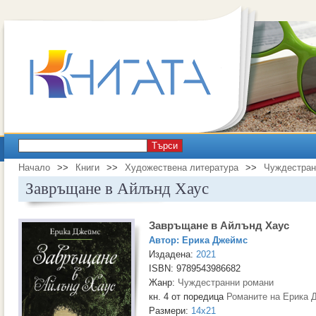
Търси
Начало
>>
Книги
>>
Художествена литература
>>
Чуждестран
Завръщане в Айлънд Хаус
Завръщане в Айлънд Хаус
Автор:
Ерика Джеймс
Издадена:
2021
ISBN: 9789543986682
Жанр:
Чуждестранни романи
кн. 4 от поредица
Романите на Ерика 
Размери:
14x21