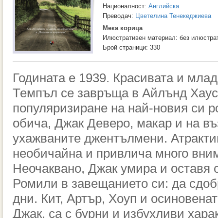
Националност:
Английска
Преводач:
Цветелина Тенекеджиева
Мека корица
Илюстративен материал: без илюстра
Брой страници: 330
Годината е 1939. Красивата и мла
Темпъл се завръща в Айлънд Хаус,
популяризиране на най-новия си р
обича, Джак Деверо, макар и на въз
ухажваните джентълмени. Атракти
необичайна и привлича много вним
Неочаквано, Джак умира и оставя 
Ромили в завещанието си: да сдоб
дни. Кит, Артър, Хоуп и осиновена
Джак, са с бурни и избухливи хара