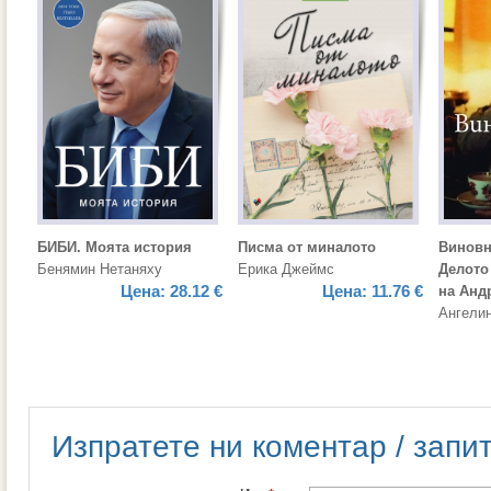
БИБИ. Моята история
Писма от миналото
Виновн
Бенямин Нетаняху
Ерика Джеймс
Делото
Цена:
28.12 €
Цена:
11.76 €
на Анд
Ангели
Изпратете ни коментар / запи