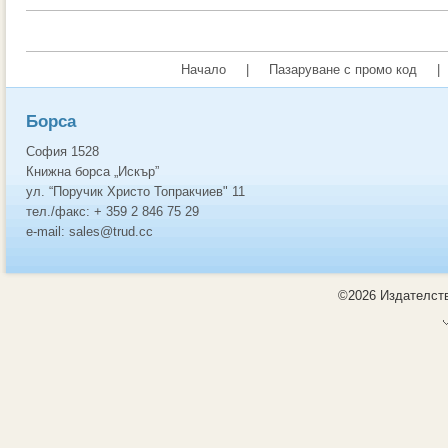
Начало
|
Пазаруване с промо код
|
Борса
София 1528
Книжна борса „Искър”
ул. “Поручик Христо Топракчиев" 11
тел./факс: + 359 2 846 75 29
e-mail: sales@trud.cc
©2026 Издателств