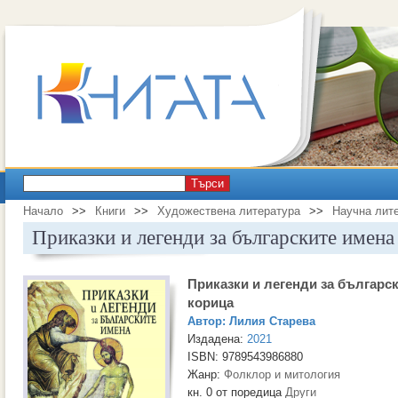
Търси
Начало
>>
Книги
>>
Художествена литература
>>
Научна лит
Приказки и легенди за българските имена
Приказки и легенди за българск
корица
Автор:
Лилия Старева
Издадена:
2021
ISBN: 9789543986880
Жанр:
Фолклор и митология
кн. 0 от поредица
Други