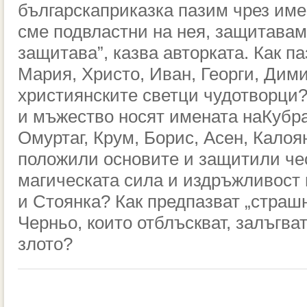
българска
приказка пазим чрез име
сме подвластни на нея,
защитаваме
защитава”, казва авторката.
Как па
Мария, Христо, Иван, Георги,
Дими
християнските
светци чудотворци?
и мъжество носят имената на
Кубра
Омуртаг, Крум,
Борис, Асен, Калоя
положили основите и защитили
че
магическата сила
и издръжливост 
и
Стоянка? Как предпазват „страш
Черньо, които
отблъскват, залъгват
злото?