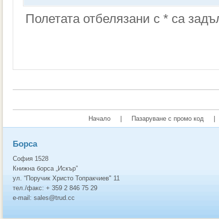
Полетата отбелязани с * са зад
Начало
|
Пазаруване с промо код
|
Борса
София 1528
Книжна борса „Искър”
ул. “Поручик Христо Топракчиев" 11
тел./факс: + 359 2 846 75 29
e-mail: sales@trud.cc