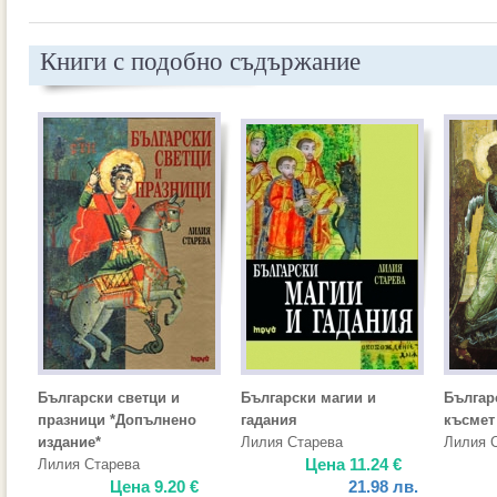
Книги с подобно съдържание
Български светци и
Български магии и
Българ
празници *Допълнено
гадания
късмет
издание*
Лилия Старева
Лилия 
Цена
11.24
€
Лилия Старева
Цена
9.20
€
21.98
лв.