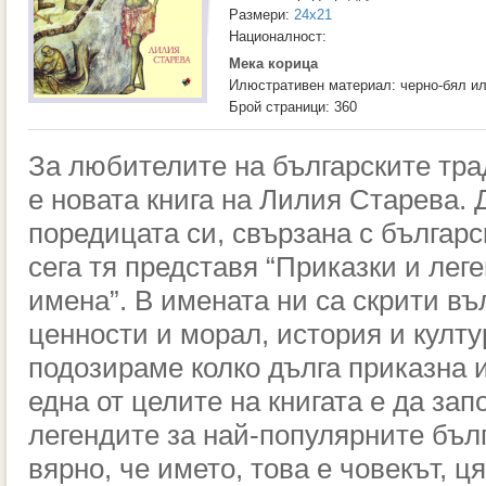
Размери:
24x21
Националност:
Мека корица
Илюстративен материал: черно-бял и
Брой страници: 360
За любителите на българските тр
е новата книга на Лилия Старева. 
поредицата си, свързана с българс
сега тя представя
“Приказки и леге
имена”
.
В имената ни са скрити в
ценности и морал, история
и култу
подозираме
колко дълга приказна 
една от целите на книгата е да зап
легендите за най-популярните бълг
вярно, че името, това е
човекът, ц