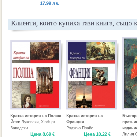
17.99
лв.
Клиенти, които купиха тази книга, също 
Кратка история на Полша
Кратка история на
Българ
Йежи Луковски
,
Хюбърт
Франция
празни
Завадски
Роджър Прайс
издани
Цена
8.69
€
Цена
10.22
€
Лилия 