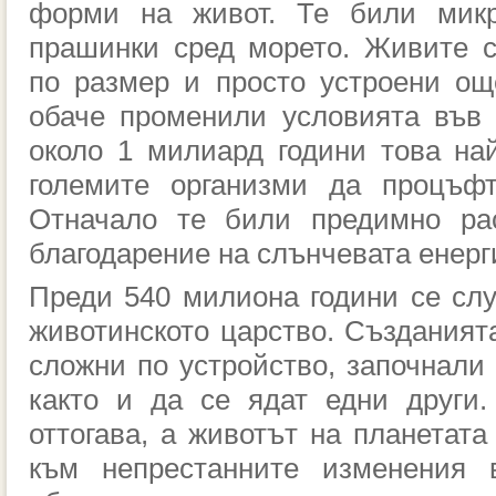
форми на живот. Те били микр
прашинки сред морето. Живите 
по размер и просто устроени ощ
обаче променили условията във 
около 1 милиард години това на
големите организми да процъфт
Отначало те били предимно рас
благодарение на слънчевата енерг
Преди 540 милиона години се слу
животинското царство. Създанията
сложни по устройство, започнали 
както и да се ядат едни други
оттогава, а животът на планетата
към непрестанните изменения 