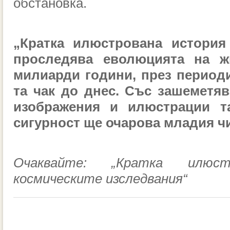
обстановка.
„Кратка илюстрована история
проследява еволюцията на ж
милиарди години, през периоди
та чак до днес. Със зашеметя
изображения и илюстрации т
сигурност ще очарова младия ч
Очаквайте: „Кратка илюс
космическите изследвания“