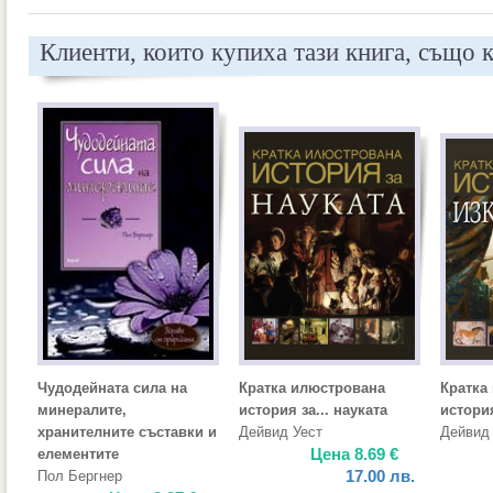
Клиенти, които купиха тази книга, също 
Чудодейната сила на
Кратка илюстрована
Кратка
минералите,
история за... науката
история
хранителните съставки и
Дейвид Уест
Дейвид
Цена
8.69
€
елементите
17.00
лв.
Пол Бергнер