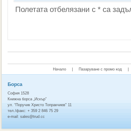
Полетата отбелязани с * са зад
Начало
|
Пазаруване с промо код
|
Борса
София 1528
Книжна борса „Искър”
ул. “Поручик Христо Топракчиев" 11
тел./факс: + 359 2 846 75 29
e-mail: sales@trud.cc