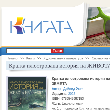
Търси
Начало
>>
Книги
>>
Художествена литература
>>
Справочна 
Кратка илюстрована история на ЖИВО
Кратка илюстрована история 
ЗЕМЯТА
Автор:
Дейвид Уест
Издадена:
2022
ISBN: 9789543987153
Жанр:
Енциклопедии
кн. 1 от поредица
Кратка илюстрована