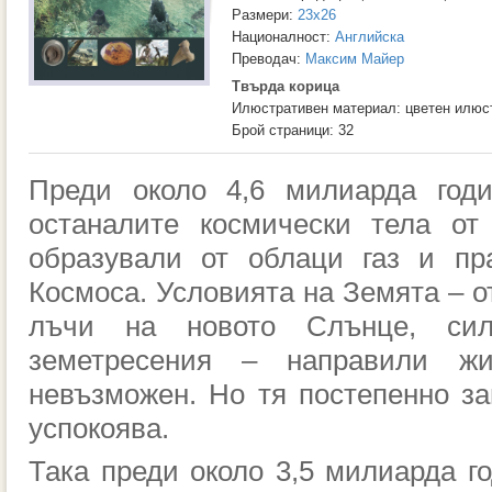
Размери:
23x26
Националност:
Английска
Преводач:
Максим Майер
Твърда корица
Илюстративен материал: цветен илюс
Брой страници: 32
Преди около 4,6 милиарда год
останалите космически тела от
образували от облаци газ и пр
Космоса. Условията на Земята – о
лъчи на новото Слънце, сил
земетресения – направили ж
невъзможен. Но тя постепенно з
успокоява.
Така преди около 3,5 милиарда г