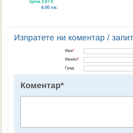
Цена
3.07
€
6.00
лв.
Изпратете ни коментар / запи
Име
*
Имейл
*
Град
Коментар
*