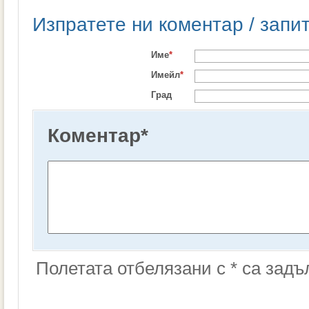
Изпратете ни коментар / запи
Име
*
Имейл
*
Град
Коментар
*
Полетата отбелязани с * са зад