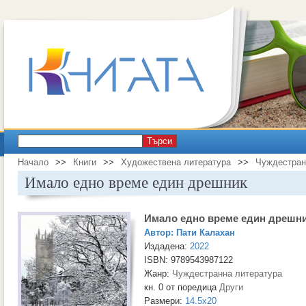
Търси
Начало
>>
Книги
>>
Художествена литература
>>
Чуждестран
Имало едно време един дрешник
Имало едно време един дрешн
Автор:
Пати Калахан
Издадена:
2022
ISBN: 9789543987122
Жанр:
Чуждестранна литература
кн. 0 от поредица
Други
Размери:
14.5x20