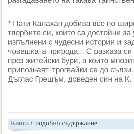
разгадаването на такава тайнствен
* Пати Калахан добива все по-шир
творбите си, които са достойни за 
изпълнени с чудесни истории и за
човешката природа... С разказа си
през житейски бури, в които мнози
припознаят, трогвайки се до сълзи.
Дъглас Грешъм, доведен син на К. 
Книги с подобно съдържание