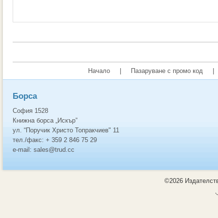
Начало
|
Пазаруване с промо код
|
Борса
София 1528
Книжна борса „Искър”
ул. “Поручик Христо Топракчиев" 11
тел./факс: + 359 2 846 75 29
e-mail: sales@trud.cc
©2026 Издателств