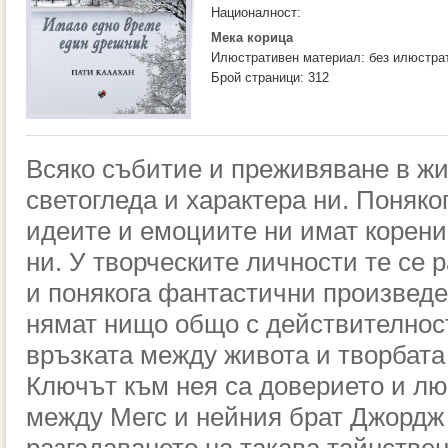
Националност:
Мека корица
Илюстративен материал: без илюстра
Брой страници: 312
Всяко събитие и преживяване в ж
светогледа и характера ни. Поняко
идеите и емоциите ни имат корени
ни. У творческите личности те се 
и понякога фантастични произведе
нямат нищо общо с действителност
връзката между живота и творбата
Ключът към нея са доверието и л
между Мегс и нейния брат Джордж 