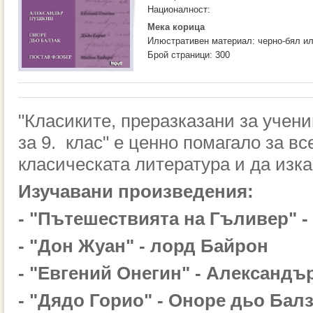
Националност:
Мека корица
Илюстративен материал: черно-бял и
Брой страници: 300
"Класиките, преразказани за учен
за 9. клас" е ценно помагало за вс
класическата литература и да изк
Изучавани произведения:
- "Пътешествията на Гъливер" 
- "Дон Жуан" - лорд Байрон
- "Евгений Онегин" - Александ
- "Дядо Горио" - Оноре дьо Бал