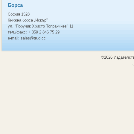
Борса
София 1528
Книжна борса „Искър”
ул. “Поручик Христо Топракчиев" 11
тел./факс: + 359 2 846 75 29
e-mail: sales@trud.cc
©2026 Издателств