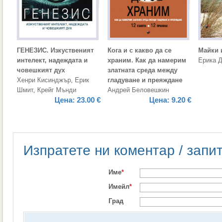
ГЕНЕЗИС. Изкуственият
Кога и с какво да се
Майки 
интелект, надеждата и
храним. Как да намерим
Ерика 
човешкият дух
златната среда между
Хенри Кисинджър
,
Ерик
гладуване и преяждане
Шмит
,
Крейг Мънди
Андрей Беловешкин
Цена:
23.00 €
Цена:
9.20 €
Изпратете ни коментар / запи
Име
*
Имейл
*
Град