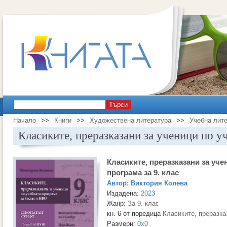
Търси
Начало
>>
Книги
>>
Художествена литература
>>
Учебна лит
Класиките, преразказани за ученици по уч
Класиките, преразказани за уче
програма за 9. клас
Автор:
Виктория Колева
Издадена:
2023
Жанр:
За 9. клас
кн. 6 от поредица
Класиките, преразка
Размери:
0x0