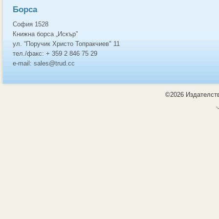
Борса
София 1528
Книжна борса „Искър”
ул. “Поручик Христо Топракчиев" 11
тел./факс: + 359 2 846 75 29
e-mail: sales@trud.cc
©2026 Издателств