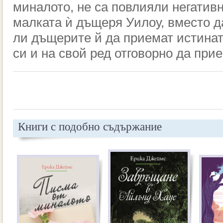
миналото, не са повлияли негатив
малката ѝ
дъщер
я Уилоу
, вместо 
ли дъщерите й да приемат истина
си
и на свой ред отговорно да при
Книги с подобно съдържание