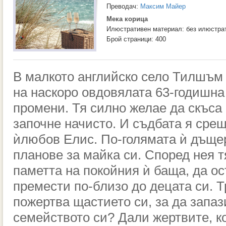
Преводач:
Максим Майер
Мека корица
Илюстративен материал: без илюстра
Брой страници: 400
В малко
то
английско село
Тилшъ
на наскоро овдовялата 63-годишна
промени. Тя силно желае да скъса 
започне начисто. И съдбата я срещ
ѝ
любов
Елис
.
По-голямата ѝ дъще
планове за майка си. Според нея 
паметта на покойния ѝ баща, да ос
премести по-близо до децата си.
Т
пожертва щастието
си, за да запа
семейството си? Дали жертвите, к