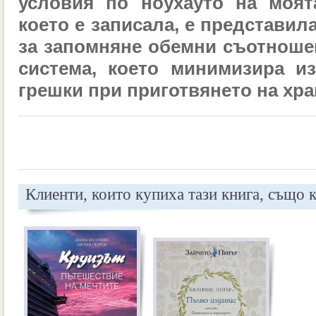
условия по ноухауто на
моят
което е записала, е представил
за запомняне обемни съотноше
система, което
минимизира из
грешки при приготвянето на хра
Клиенти, които купиха тази книга, също 