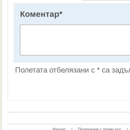
Коментар
*
Полетата отбелязани с * са зад
Начало
|
Пазаруване с промо код
|