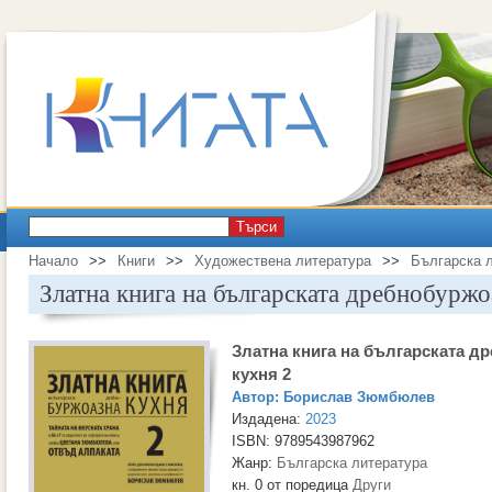
Търси
Начало
>>
Книги
>>
Художествена литература
>>
Българска 
Златна книга на българската дребнобуржо
Златна книга на българската д
кухня 2
Автор:
Борислав Зюмбюлев
Издадена:
2023
ISBN: 9789543987962
Жанр:
Българска литература
кн. 0 от поредица
Други