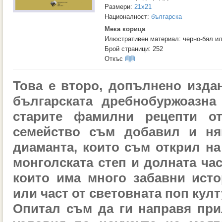
Размери:
21x21
Националност:
българска
Мека корица
Илюстративен материал: черно-бял и
Брой страници: 252
Откъс
Това е второ, допълнено издан
българската
дребнобуржоазна 
старите фамилни рецепти о
семейство съм добавил и ня
диаманта, които съм
открил на
монголската степ и долната ча
които има много забавни исто
или част от световната
поп култ
Опитал съм да ги направя при