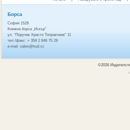
Борса
София 1528
Книжна борса „Искър”
ул. “Поручик Христо Топракчиев" 11
тел./факс: + 359 2 846 75 29
e-mail: sales@trud.cc
©2026 Издателств