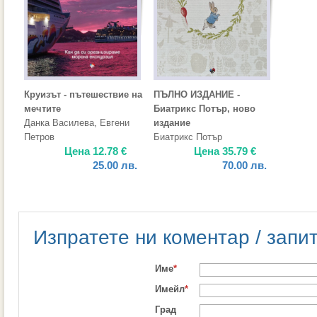
Круизът - пътешествие на
ПЪЛНО ИЗДАНИЕ -
мечтите
Биатрикс Потър, ново
Данка Василева
,
Евгени
издание
Петров
Биатрикс Потър
Цена
12.78
€
Цена
35.79
€
25.00
лв.
70.00
лв.
Изпратете ни коментар / запи
Име
*
Имейл
*
Град