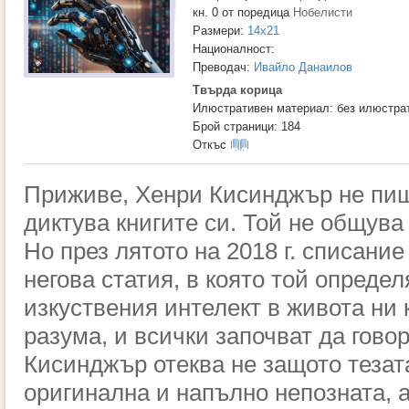
кн. 0 от поредица
Нобелисти
Размери:
14x21
Националност:
Преводач:
Ивайло Данаилов
Твърда корица
Илюстративен материал: без илюстра
Брой страници: 184
Откъс
Приживе, Хенри Кисинджър не пиш
диктува книгите си. Той не общува
Но през лятото на 2018 г. списание
негова статия, в която той опреде
изкуствения интелект в живота ни 
разума, и всички започват да говор
Кисинджър отеква не защото тезат
оригинална и напълно непозната, 