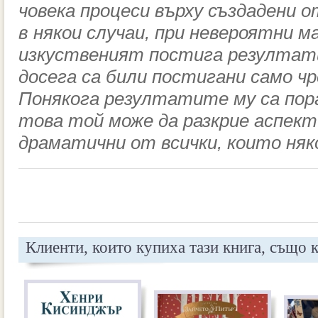
човека процеси върху създадени о
в някои случаи, при невероятни м
изкуственият постига резултати
досега са били постигани само чр
Понякога резултатите му са пор
това той може да разкрие аспект
драматични от всички, които няк
Клиенти, които купиха тази книга, също 