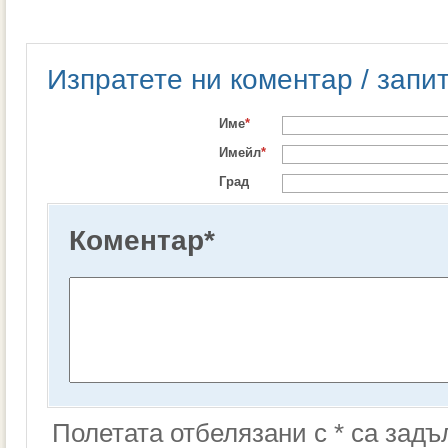
Изпратете ни коментар / запи
Име
*
Имейл
*
Град
Коментар
*
Полетата отбелязани с * са зад