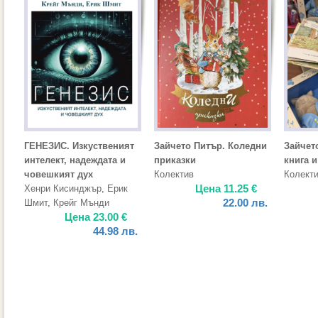
ГЕНЕЗИС. Изкуственият
Зайчето Питър. Коледни
Зайчето
интелект, надеждата и
приказки
книга и
човешкият дух
Колектив
Колект
Цена
11.25
€
Хенри Кисинджър
,
Ерик
22.00
лв.
Шмит
,
Крейг Мънди
Цена
23.00
€
44.98
лв.