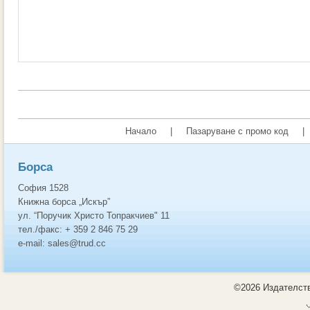
Начало
|
Пазаруване с промо код
|
Борса
София 1528
Книжна борса „Искър”
ул. “Поручик Христо Топракчиев" 11
тел./факс: + 359 2 846 75 29
e-mail: sales@trud.cc
©2026 Издателств