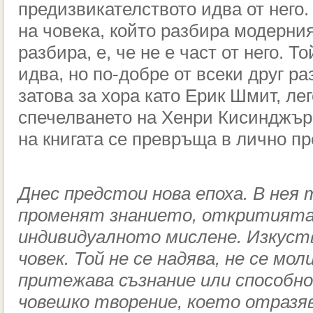
предизвикателството идва от него.
на човека, който разбира модерния
разбира, е, че не е част от него. Т
идва, но по-добре от всеки друг р
затова за хора като Ерик Шмит, ле
спечелването на Хенри Кисинджър 
на книгата се превръща в лично п
Днес предстои нова епоха. В нея
променят знанието, откритията
индивидуалното мислене. Изкуст
човек. Той не се надява, не се мол
притежава съзнание или способно
човешко творение, което отразя