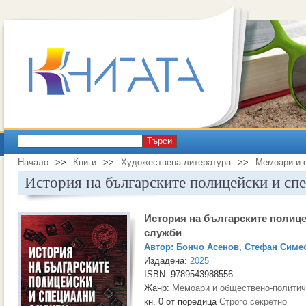
Търси
Начало
>>
Книги
>>
Художествена литература
>>
Мемоари и 
История на българските полицейски и сп
История на българските полиц
служби
Автор:
Бончо Асенов
,
Стефан Симе
Издадена:
2025
ISBN: 9789543988556
Жанр:
Мемоари и обществено-политич
кн. 0 от поредица
Строго секретно