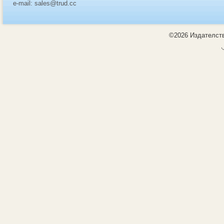
e-mail: sales@trud.cc
©2026 Издателств