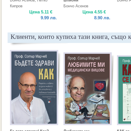
Бончо Асенов
,
Петко
шпиони
Бончо 
Кипров
Бончо Асенов
Цена
5.11
€
Цена
4.55
€
9.99
лв.
8.90
лв.
Клиенти, които купиха тази книга, също 