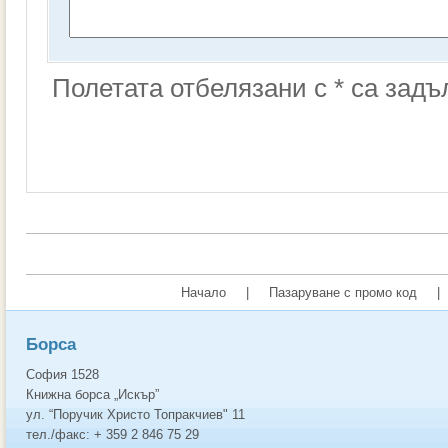
Полетата отбелязани с * са зад
Начало
|
Пазаруване с промо код
|
Борса
София 1528
Книжна борса „Искър”
ул. “Поручик Христо Топракчиев" 11
тел./факс: + 359 2 846 75 29