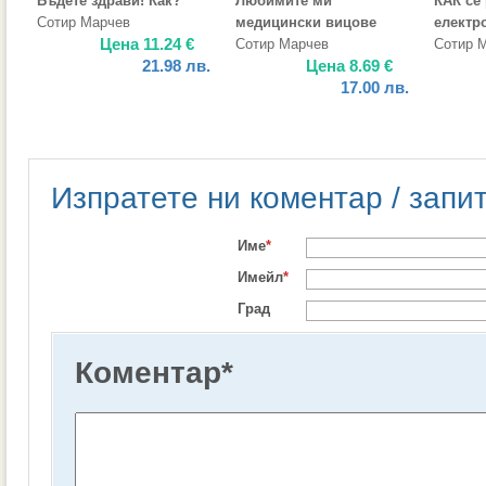
Бъдете здрави! Как?
Любимите ми
КАК се
Сотир Марчев
медицински вицове
електр
Цена
11.24
€
Сотир Марчев
Сотир 
21.98
лв.
Цена
8.69
€
17.00
лв.
Изпратете ни коментар / запи
Име
*
Имейл
*
Град
Коментар
*