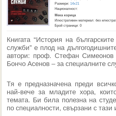
Размери:
14x21
Националност:
Мека корица
Илюстративен материал: без илюстра
Брой страници: 0
Книгата “История на българскит
служби” е плод на дългогодишнит
автори: проф. Стефан Симеонов 
Бончо Асенов – за специалните сл
Тя е предназначена преди всичк
най-вече за младите хора, коит
темата. Би била полезна на студе
по специалности, свързани с тази 