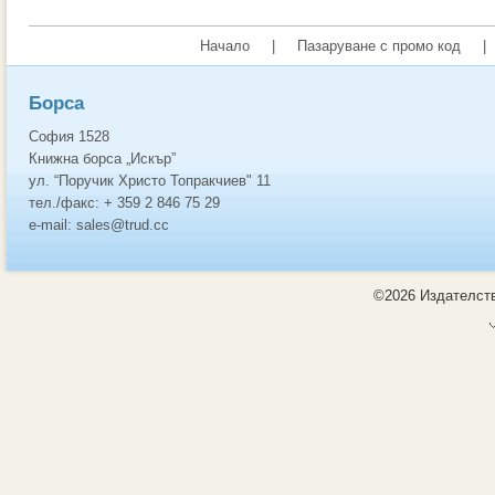
Начало
|
Пазаруване с промо код
|
Борса
София 1528
Книжна борса „Искър”
ул. “Поручик Христо Топракчиев" 11
тел./факс: + 359 2 846 75 29
e-mail: sales@trud.cc
©2026 Издателств