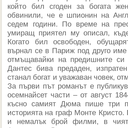
който бил сгоден за богата же
обвинили, че е шпионин на Англ
седем години. По време на прес
умиращ приятел му описал, къд
Когато бил освободен, обущаря
върнал се в Париж под друго име 
отмъщавайки на предишните си 
Дантес бива предаден, изпратен
станал богат и уважаван човек, от
За първи път романът е публикува
осемнайсет части – от август 1844
късно самият Дюма пише три пи
историята на граф Монте Кристо. 
и немалък брой филми, в чият