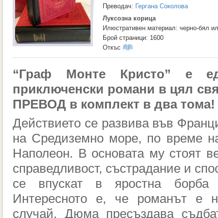
Преводач:
Гергана Соколова
Луксозна корица
Илюстративен материал: черно-бял и
Брой страници: 1600
Откъс
“Граф Монте Кристо” е ед
приключенски романи в цял св
ПРЕВОД в комплект в два тома!
Действието се развива във Франци
на Средиземно море, по време н
Наполеон. В основата му стоят в
справедливост, състрадание и спо
се впускат в яростна борба
Интересното е, че романът е н
случай. Дюма пресъздава съдба