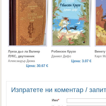
Луиза дьо ла Валиер
Робинзон Крузо
Винету
ЛУКС, двутомник
Даниел Дефо
Карл М
Цена:
3.07 €
Александър Дюма
Цена:
30.67 €
Изпратете ни коментар / запи
Име
*