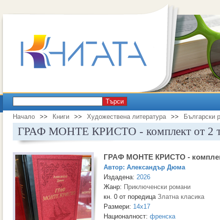
Търси
Начало
>>
Книги
>>
Художествена литература
>>
Български 
ГРАФ МОНТЕ КРИСТО - комплект от 2 
ГРАФ МОНТЕ КРИСТО - комплект
Автор:
Александър Дюма
Издадена:
2026
Жанр:
Приключенски романи
кн. 0 от поредица
Златна класика
Размери:
14x17
Националност:
френска