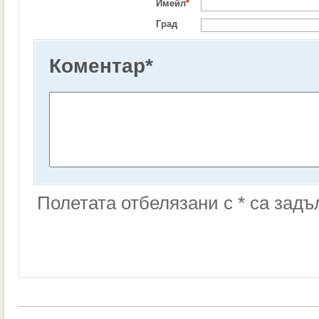
Имейл
*
Град
Коментар
*
Полетата отбелязани с * са зад