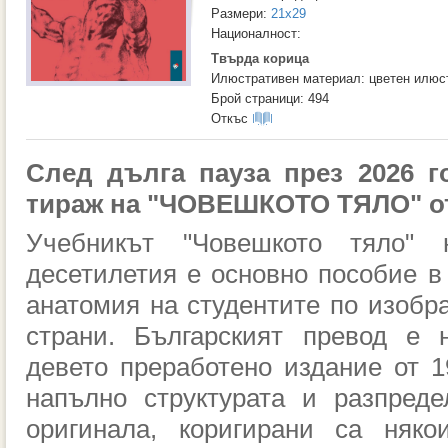
Размери:
21x29
Националност:
Твърда корица
Илюстративен материал: цветен илюс
Брой страници: 494
Откъс
След дълга пауза през 2026 г
тираж на "ЧОВЕШКОТО ТЯЛО" о
Учебникът "Човешкото тяло"
десетилетия е основно пособие в
анатомия на студентите по изобра
страни. Българският превод е 
девето преработено издание от 19
напълно структурата и разпред
оригинала, коригирани са няко