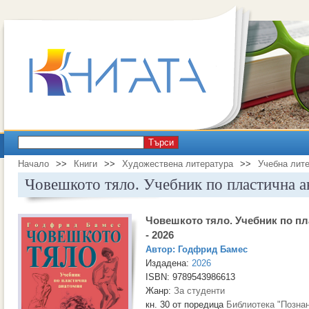
Търси
Начало
>>
Книги
>>
Художествена литература
>>
Учебна лит
Човешкото тяло. Учебник по пластична а
Човешкото тяло. Учебник по п
- 2026
Автор:
Годфрид Бамес
Издадена:
2026
ISBN: 9789543986613
Жанр:
За студенти
кн. 30 от поредица
Библиотека "Позна