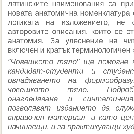
латинските наименования са при
новата анатомична номенклатура о
логиката на изложението, не 
авторовите описания, които се от
анатомия. За улеснение на чи
включен и кратък терминологичен 
"Човешкото тяло" ще помогне н
кандидат-студенти и студен
овладяването на формообраз
човешкото тяло. Подроб
онагледяване и синтетични
позволяват изданието да служ
справочен материал, и като цен
начинаещи, и за практикуващи ху