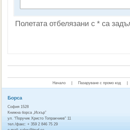
Полетата отбелязани с * са зад
Начало
|
Пазаруване с промо код
|
Борса
София 1528
Книжна борса „Искър”
ул. “Поручик Христо Топракчиев" 11
тел./факс: + 359 2 846 75 29
e-mail: sales@trud.cc