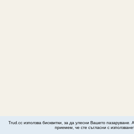
Trud.cc използва бисквитки, за да улесни Вашето пазаруване. 
приемем, че сте съгласни с използванет