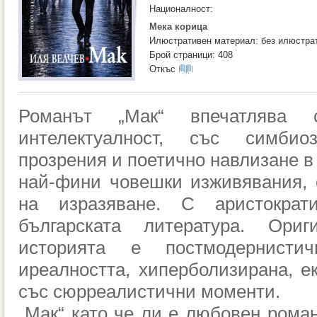
Националност:
Мека корица
Илюстративен материал: без илюстра
Брой страници: 408
Откъс
Романът „Мак“ впечатлява 
интелектуалност, със симбио
прозрения и поетично навлизане в
най-фини човешки изживявания, 
на изразяване. С аристокра
българската литература. Ориг
историята е постмодернисти
иреалността, хиперболизирана, е
със сюрреалистични моменти.
„Мак“ като че ли е любовен роман