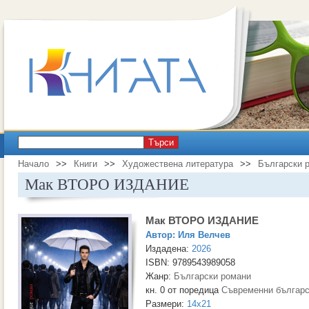
Търси
Начало
>>
Книги
>>
Художествена литература
>>
Български 
Мак ВТОРО ИЗДАНИЕ
Мак ВТОРО ИЗДАНИЕ
Автор:
Иля Велчев
Издадена:
2026
ISBN: 9789543989058
Жанр:
Български романи
кн. 0 от поредица
Съвременни българс
Размери:
14x21