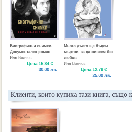
Биографични снимки.
Много дълго ще бъдем
Документален роман
мъртви, за да живеем без
Иля Велчев
любов
Цена
15.34
€
Иля Велчев
30.00
лв.
Цена
12.78
€
25.00
лв.
Клиенти, които купиха тази книга, също 