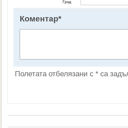
Град
Коментар
*
Полетата отбелязани с * са зад