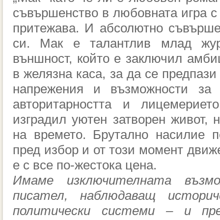
съвършенство в любовната игра с 
притежава. И абсолютно съвърше
си. Мак е талантлив млад жур
външност, който е заключил амби
в желязна каса, за да се предпази
напрежения и възможности за 
авторитарността и лицемериет
изградил уютен затворен живот, н
на времето. Брутално насилие п
пред избор и от този момент движ
е с все по-жестока цена.
Имаме изключителната възм
писател, наблюдаващ истори
политически системи – и пр