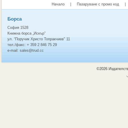
Начало
|
Пазаруване с промо код
|
Борса
София 1528
Книжна борса „Искър”
ул. “Поручик Христо Топракчиев" 11
тел./факс: + 359 2 846 75 29
e-mail: sales@trud.cc
©2026 Издателств