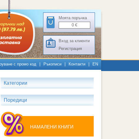
Моята поръчка
0
€
Вход за клиенти
Регистрация
руване с промо код
|
Ръкописи
|
Контакти
|
EN
Категории
Поредици
НАМАЛЕНИ КНИГИ