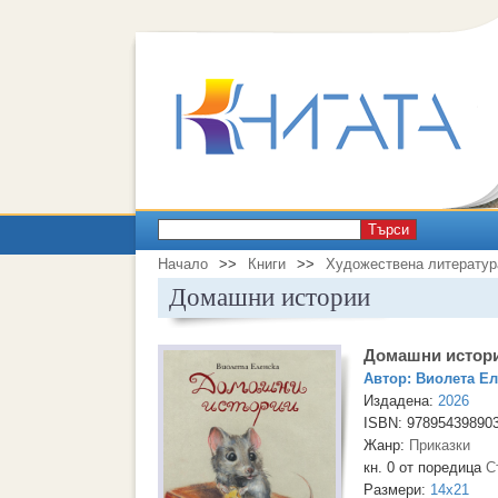
Търси
Начало
>>
Книги
>>
Художествена литератур
Домашни истории
Домашни истор
Автор:
Виолета Ел
Издадена:
2026
ISBN: 97895439890
Жанр:
Приказки
кн. 0 от поредица
С
Размери:
14x21