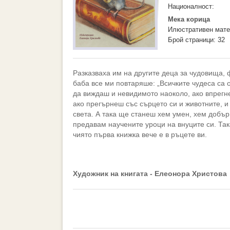
Националност:
Мека корица
Илюстративен мате
Брой страници: 32
Разказваха им на другите деца за чудовища, 
баба все ми повтаряше: „Всичките чудеса са 
да виждаш и невидимото наоколо, ако впрегн
ако прегърнеш със сърцето си и животните, 
света. А така ще станеш хем умен, хем добър 
предавам научените уроци на внуците си. Та
чиято първа книжка вече е в ръцете ви.
Художник на книгата - Елеонора Христова