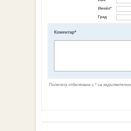
Имейл
*
Град
Коментар
*
Полетата отбелязани с * са задължителни