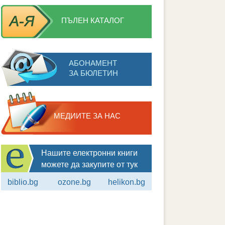
ПЪЛЕН КАТАЛОГ
АБОНАМЕНТ
ЗА БЮЛЕТИН
МЕДИИТЕ ЗА НАС
Нашите електронни книги
можете да закупите от тук
biblio.bg
ozone.bg
helikon.bg