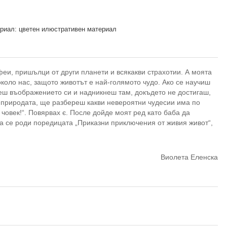
риал: цветен илюстративен материал
феи, пришълци от други планети и всякакви страхотии. А моята
около нас, защото животът е най-голямото чудо. Ако се научиш
еш въображението си и надникнеш там, докъдето не достигаш,
и природата, ще разбереш какви невероятни чудесии има по
човек!“. Повярвах є. После дойде моят ред като баба да
ка се роди поредицата „Приказни приключения от живия живот“,
Виолета Еленска