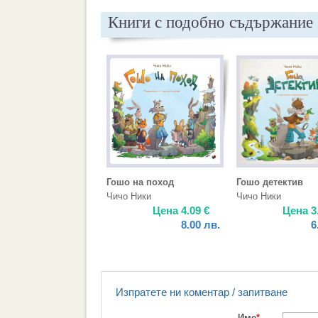
Книги с подобно съдържание
Гошо на поход
Гошо детектив
Чичо Ники
Чичо Ники
Цена
4.09
€
Цена
3
8.00
лв.
6
Изпратете ни коментар / запитване
Име
*