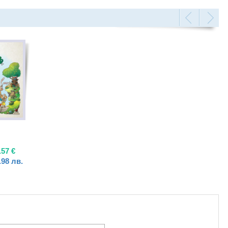
.57
€
.98
лв.