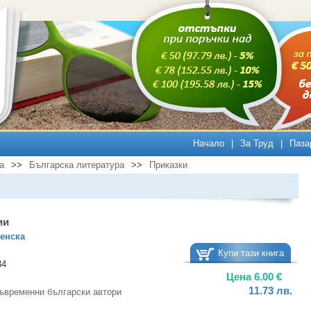
Начало
|
За Труд
|
Паза
а
>>
Българска литература
>>
Приказки
ии
енска
Купи тази книга
34
Цена
6.00
€
11.73
лв.
ъвременни български автори