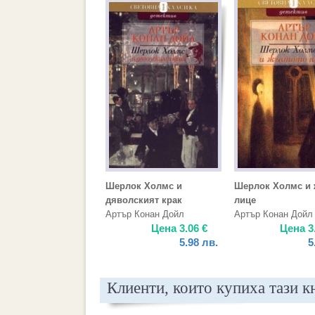
Шерлок Холмс и
Шерлок Холмс и 
дяволският крак
лице
Артър Конан Дойл
Артър Конан Дойл
Цена
3.06
€
Цена
3
5.98
лв.
5
Клиенти, които купиха тази к