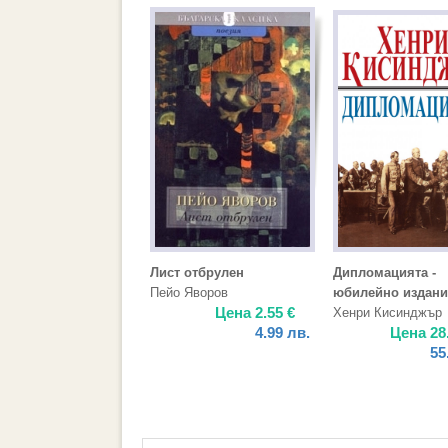
Лист отбрулен
Дипломацията -
Пейо Яворов
юбилейно издани
Цена
2.55
€
Хенри Кисинджър
4.99
лв.
Цена
28
55