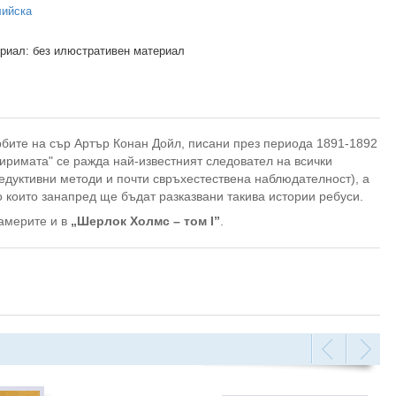
лийска
риал: без илюстративен материал
рбите на сър Артър Конан Дойл, писани през периода 1891-1892
четиримата" се ражда най-известният следовател на всички
едуктивни методи и почти свръхестествена наблюдателност), а
 които занапред ще бъдат разказвани такива истории ребуси.
америте и в
„Шерлок Холмс – том I”
.