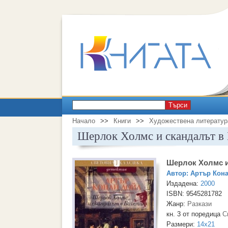
Търси
Начало
>>
Книги
>>
Художествена литератур
Шерлок Холмс и скандалът в
Шерлок Холмс и
Автор:
Артър Кон
Издадена:
2000
ISBN: 9545281782
Жанр:
Разкази
кн. 3 от поредица
С
Размери:
14x21