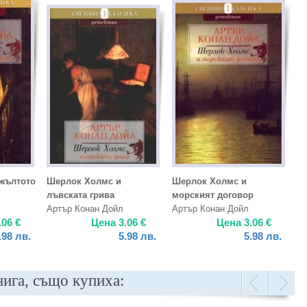
жълтото
Шерлок Холмс и
Шерлок Холмс и
лъвската грива
морският договор
Артър Конан Дойл
Артър Конан Дойл
.06
€
Цена
3.06
€
Цена
3.06
€
.98
лв.
5.98
лв.
5.98
лв.
нига, също купиха: