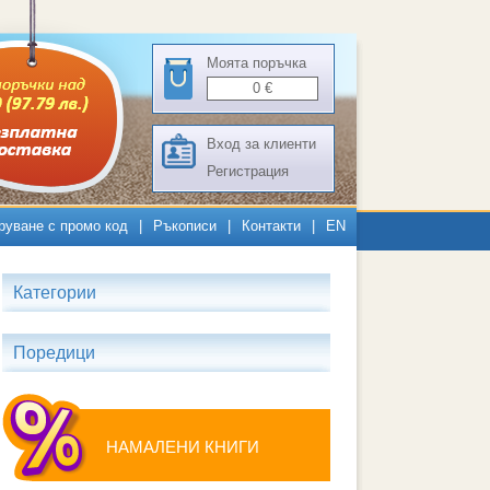
Моята поръчка
0
€
Вход за клиенти
Регистрация
руване с промо код
|
Ръкописи
|
Контакти
|
EN
Категории
Поредици
НАМАЛЕНИ КНИГИ