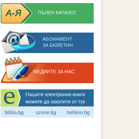
ПЪЛЕН КАТАЛОГ
АБОНАМЕНТ
ЗА БЮЛЕТИН
МЕДИИТЕ ЗА НАС
Нашите електронни книги
можете да закупите от тук
biblio.bg
ozone.bg
helikon.bg