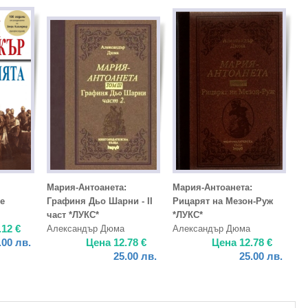
Мария-Антоанета:
Мария-Антоанета:
е
Графиня Дьо Шарни - II
Рицарят на Мезон-Руж
част *ЛУКС*
*ЛУКС*
.12
€
Александър Дюма
Александър Дюма
.00
лв.
Цена
12.78
€
Цена
12.78
€
25.00
лв.
25.00
лв.