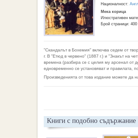
Националност:
Анг
Мека корица
Илюстративен мате
Брой страници: 400
"Скандалът в Бохемия" включва седем от тво
г. В "Етюд в червено" (1887 г.) и "Знакът на 
времена (разбира се с целия му арсенал от д
едновременно се установяват и правилата, по
Произведенията от това издание можете да н
Книги с подобно съдържание