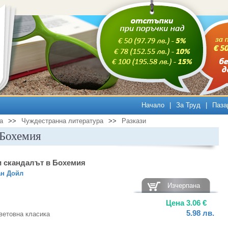
Начало
|
За Труд
|
Паза
а
>>
Чуждестранна литература
>>
Разкази
 Бохемия
 скандалът в Бохемия
ан Дойл
Изчерпана
Цена
3.06
€
5.98
лв.
ветовна класика