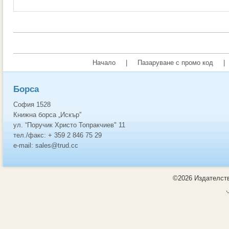
Начало
|
Пазаруване с промо код
|
Борса
София 1528
Книжна борса „Искър”
ул. “Поручик Христо Топракчиев" 11
тел./факс: + 359 2 846 75 29
e-mail: sales@trud.cc
©2026 Издателств