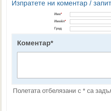
Изпратете ни коментар / запи
Име
*
Имейл
*
Град
Коментар
*
Полетата отбелязани с * са зад