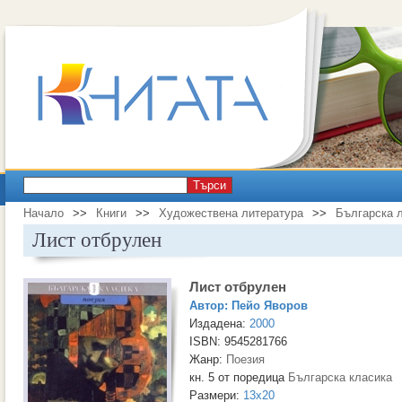
Търси
Начало
>>
Книги
>>
Художествена литература
>>
Българска 
Лист отбрулен
Лист отбрулен
Автор:
Пейо Яворов
Издадена:
2000
ISBN: 9545281766
Жанр:
Поезия
кн. 5 от поредица
Българска класика
Размери:
13x20