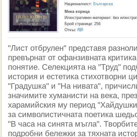
Националност:
Българска
Мека корица
Илюстративен материал: без илюстра
Брой страници: 256
Откъс
"Лист отбрулен" представя разнол
превърнат от офанзивната критика
понятие. Селекцията на "Труд" по
история и естетика стихотворни ци
"Градушка" и "На нивата", причис
значимите хуманисти на века, пре
харамийския му период "Хайдушки 
за символистичната поетика шедьо
"В часа на синята мъгла". Творбит
подробни бележки за тяхната исто