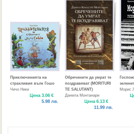
Приключенията на
Обречените да умрат те
Госпож
страхливия вълк Гошо
поздравяват (MORITURI
зелени
Чичо Ники
TE SALUTANT)
Морис 
Цена
3.06
€
Ц
Данила Монтанари
5.98
лв.
Цена
6.13
€
11.99
лв.