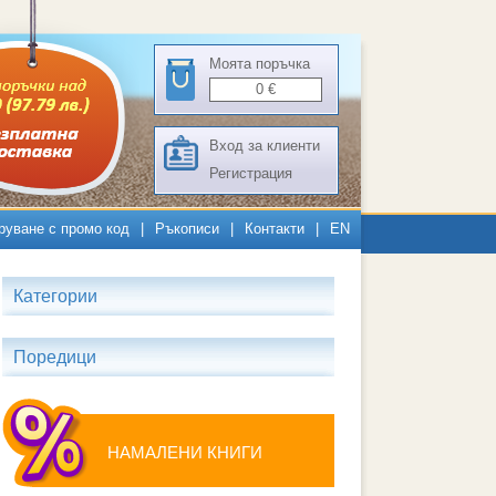
Моята поръчка
0
€
Вход за клиенти
Регистрация
руване с промо код
|
Ръкописи
|
Контакти
|
EN
Категории
Поредици
НАМАЛЕНИ КНИГИ