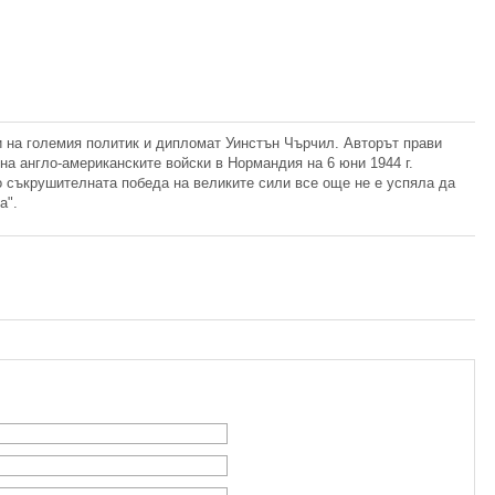
и на големия политик и дипломат Уинстън Чърчил. Авторът прави
на англо-американските войски в Нормандия на 6 юни 1944 г.
о съкрушителната победа на великите сили все още не е успяла да
а".