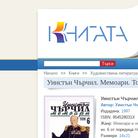
Търси
Начало
>>
Книги
>>
Художествена литератур
Уинстън Чърчил. Мемоари. Т
Уинстън Чърчил
Автор:
Уинстън Ч
Издадена:
1997
ISBN: 954528031X
Жанр:
Мемоари и о
кн. 6 от поредица
Н
Размери:
14x21