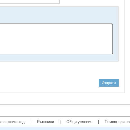
Изпрати
е с промо код
|
Ръкописи
|
Общи условия
|
Помощ при па