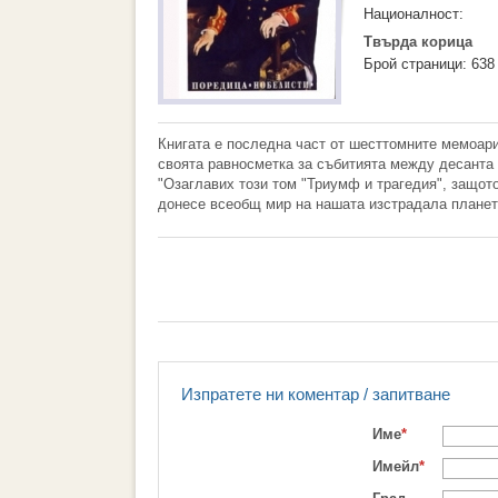
Националност:
Твърда корица
Брой страници: 638
Книгата е последна част от шесттомните мемоар
своята равносметка за събитията между десанта 
"Озаглавих този том "Триумф и трагедия", защот
донесе всеобщ мир на нашата изстрадала планет
Изпратете ни коментар / запитване
Име
*
Имейл
*