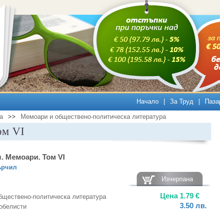
Начало
|
За Труд
|
Паза
а
>>
Мемоари и обществено-политическа литература
ом VI
. Мемоари. Том VI
ърчил
Изчерпана
Цена
1.79
€
бществено-политическа литература
3.50
лв.
обелисти