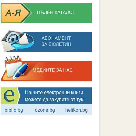
ПЪЛЕН КАТАЛОГ
АБОНАМЕНТ
ЗА БЮЛЕТИН
МЕДИИТЕ ЗА НАС
Нашите електронни книги
можете да закупите от тук
biblio.bg
ozone.bg
helikon.bg