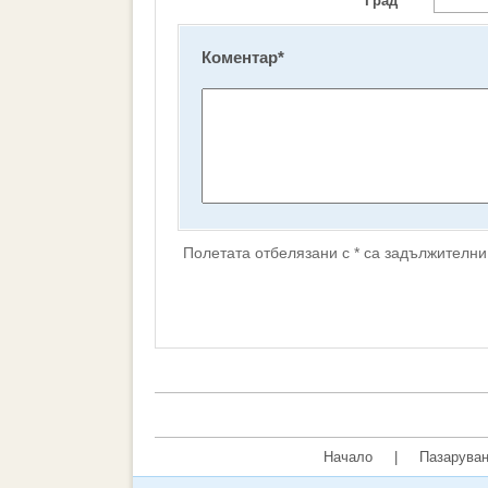
Град
Коментар
*
Полетата отбелязани с * са задължителни
Начало
|
Пазаруван