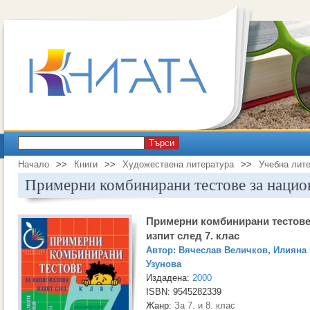
Търси
Начало
>>
Книги
>>
Художествена литература
>>
Учебна лит
Примерни комбинирани тестове за национ
Примерни комбинирани тестове
изпит след 7. клас
Автор:
Вячеслав Величков
,
Илияна 
Узунова
Издадена:
2000
ISBN: 9545282339
Жанр:
За 7. и 8. клас