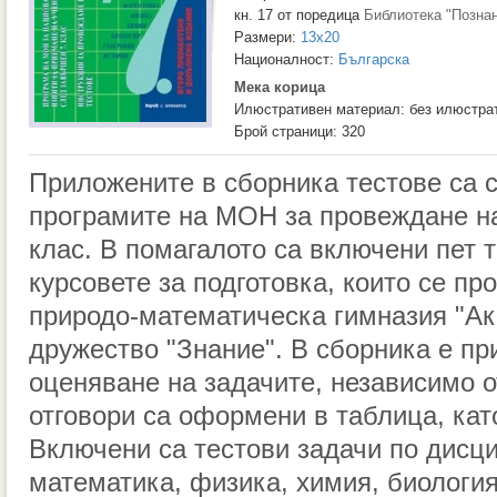
кн. 17 от поредица
Библиотека "Позна
Размери:
13x20
Националност:
Българска
Мека корица
Илюстративен материал: без илюстра
Брой страници: 320
Приложените в сборника тестове са 
програмите на МОН за провеждане на
клас. В помагалото са включени пет 
курсовете за подготовка, които се п
природо-математическа гимназия "Ака
дружество "Знание". В сборника е пр
оценяване на задачите, независимо о
отговори са оформени в таблица, кат
Включени са тестови задачи по дисци
математика, физика, химия, биология