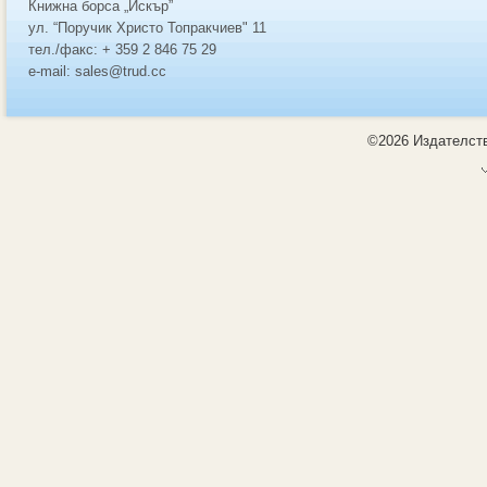
Книжна борса „Искър”
ул. “Поручик Христо Топракчиев" 11
тел./факс: + 359 2 846 75 29
e-mail: sales@trud.cc
©2026 Издателств