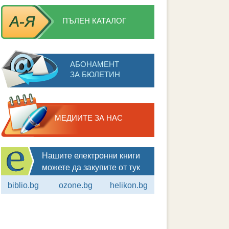
ПЪЛЕН КАТАЛОГ
АБОНАМЕНТ
ЗА БЮЛЕТИН
МЕДИИТЕ ЗА НАС
Нашите електронни книги
можете да закупите от тук
biblio.bg
ozone.bg
helikon.bg