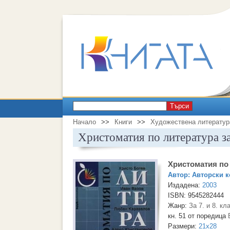
Търси
Начало
>>
Книги
>>
Художествена литератур
Христоматия по литература за
Христоматия по 
Автор:
Авторски к
Издадена:
2003
ISBN: 9545282444
Жанр:
За 7. и 8. кл
кн. 51 от поредица
Размери:
21x28