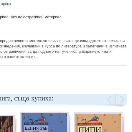
гарска
риал: без илюстративен материал
нредно ценно помагало за всички, които ще кандидатстват в езикови
изведения, изучавани в курса по литература и залегнали в изпитната
о отграничени, за да подпомогнат ученика, а изданието има и
 в залите за изпит.
нига, също купиха: