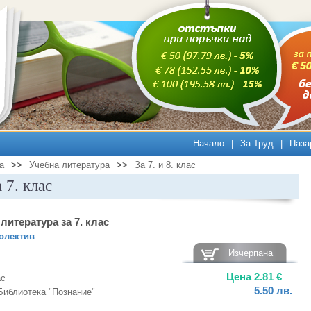
Начало
|
За Труд
|
Паза
а
>>
Учебна литература
>>
За 7. и 8. клас
 7. клас
литература за 7. клас
олектив
Изчерпана
Цена
2.81
€
ас
5.50
лв.
Библиотека "Познание"