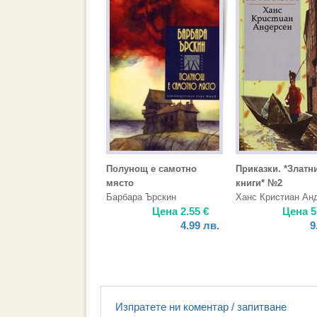
Полунощ е самотно
Приказки. *Златн
място
книги* №2
Барбара Ърскин
Ханс Кристиан Ан
Цена
2.55
€
Цена
5
4.99
лв.
9
Изпратете ни коментар / запитване