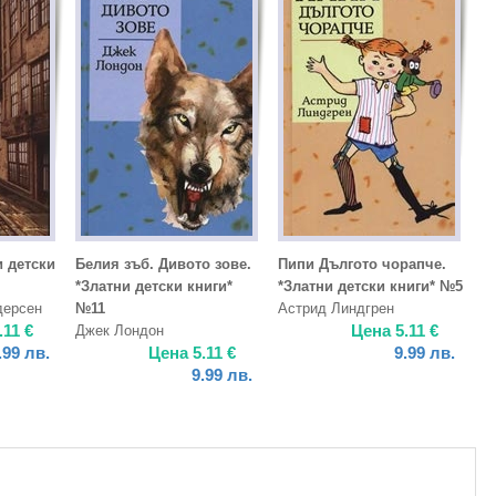
и детски
Белия зъб. Дивото зове.
Пипи Дългото чорапче.
*Златни детски книги*
*Златни детски книги* №5
дерсен
№11
Астрид Линдгрен
.11
€
Цена
5.11
€
Джек Лондон
.99
лв.
Цена
5.11
€
9.99
лв.
9.99
лв.