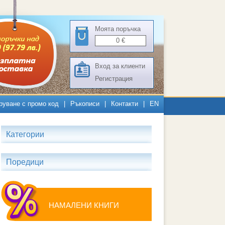
Моята поръчка
0
€
Вход за клиенти
Регистрация
руване с промо код
|
Ръкописи
|
Контакти
|
EN
Категории
Поредици
НАМАЛЕНИ КНИГИ