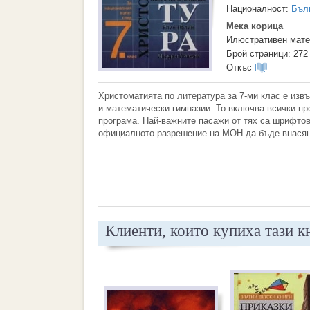
Националност:
Бъл
Мека корица
Илюстративен мате
Брой страници: 272
Откъс
Христоматията по литература за 7-ми клас е извъ
и математически гимназии. То включва всички про
програма. Най-важните пасажи от тях са шрифтов
официалното разрешение на МОН да бъде внасяно
Клиенти, които купиха тази к