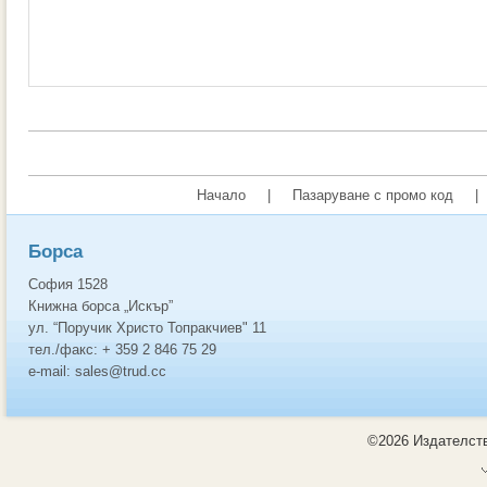
Начало
|
Пазаруване с промо код
|
Борса
София 1528
Книжна борса „Искър”
ул. “Поручик Христо Топракчиев" 11
тел./факс: + 359 2 846 75 29
e-mail: sales@trud.cc
©2026 Издателств