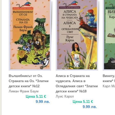
Вълшебникът от Оз.
Алиса в Страната на
Винету.
Страната на Оз. *Златни
чудесата. Алиса в
книги*
детски книги* №12
Огледалния свят *Златни
Карл М
Лиман Франк Баум
детски книги* №18
Цена
5.11
€
Луис Карол
9.99
лв.
Цена
5.11
€
9.99
лв.