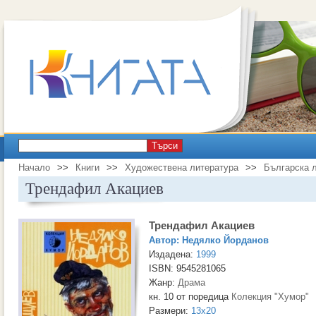
Търси
Начало
>>
Книги
>>
Художествена литература
>>
Българска 
Трендафил Акациев
Трендафил Акациев
Автор:
Недялко Йорданов
Издадена:
1999
ISBN: 9545281065
Жанр:
Драма
кн. 10 от поредица
Колекция "Хумор"
Размери:
13x20