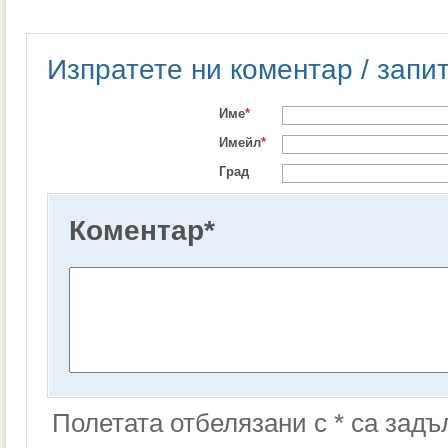
Изпратете ни коментар / запи
Име
*
Имейл
*
Град
Коментар
*
Полетата отбелязани с * са зад