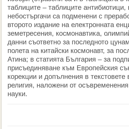
таблиците – таблиците антибиотици, 
небостъргачи са подменени с прераб
второто издание на електронната енц
земетресения, космонавтика, олимпий
данни съответно за последното цунам
полета на китайски космонавт, за по
Атина; в статията България – за подп
присъединяване към Европейския съю
корекции и допълнения в текстовете
религия, наложени от осъвременения
науки.