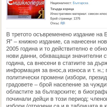
Националност:
Българска
Твърда корица
Илюстративен материал: смесен илюс
Брой страници: 1376
Откъс
В третото осъвременено издание на 
Я” – книжно издание, са нанесени но
2005 година и то действително е обн
нови данни, обхващащи значителни с
година, са внесени в статиите за дър
информация за внос,а износа и т. н.
политически промени (избори, презид
градовете – брой население за чужди
областите за българските; в биограф
починали дейци в този период; члено
избори (отразени са и в таблицата в к