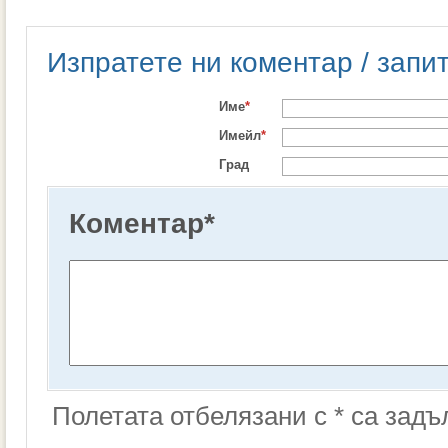
Изпратете ни коментар / запи
Име
*
Имейл
*
Град
Коментар
*
Полетата отбелязани с * са зад