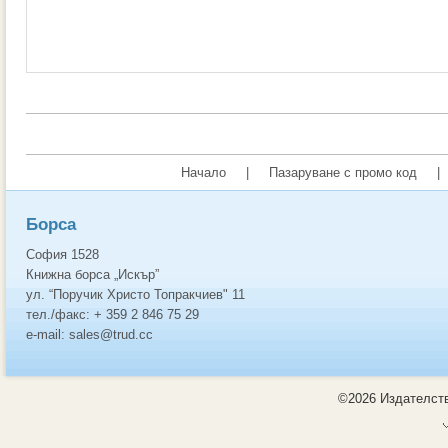
Начало
|
Пазаруване с промо код
|
Борса
София 1528
Книжна борса „Искър”
ул. “Поручик Христо Топракчиев" 11
тел./факс: + 359 2 846 75 29
e-mail: sales@trud.cc
©2026 Издателств