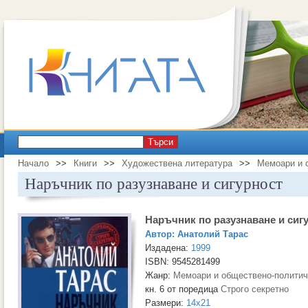
Търси
Начало
>>
Книги
>>
Художествена литература
>>
Мемоари и 
Наръчник по разузнаване и сигурност
Наръчник по разузнаване и сиг
Автор:
Анатолий Тарас
Издадена:
1999
ISBN: 9545281499
Жанр:
Мемоари и обществено-политич
кн. 6 от поредица
Строго секретно
Размери:
14x21