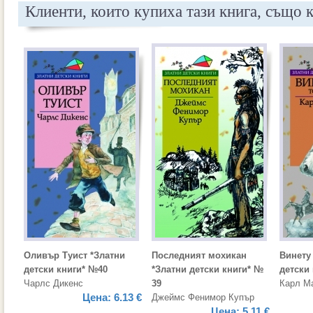
Клиенти, които купиха тази книга, също 
Оливър Туист *Златни
Последният мохикан
Винету 
детски книги* №40
*Златни детски книги* №
детски
Чарлс Дикенс
39
Карл М
Цена:
6.13 €
Джеймс Фенимор Купър
Цена:
5.11 €