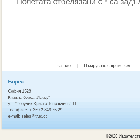
Полетата отбелязани с * са зад
Начало
|
Пазаруване с промо код
|
Борса
София 1528
Книжна борса „Искър”
ул. “Поручик Христо Топракчиев" 11
тел./факс: + 359 2 846 75 29
e-mail: sales@trud.cc
©2026 Издателств