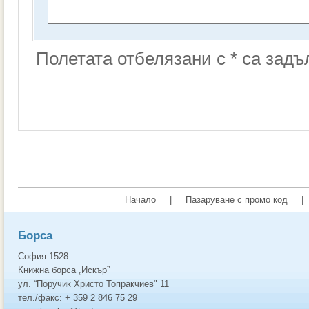
Полетата отбелязани с * са зад
Начало
|
Пазаруване с промо код
|
Борса
София 1528
Книжна борса „Искър”
ул. “Поручик Христо Топракчиев" 11
тел./факс: + 359 2 846 75 29