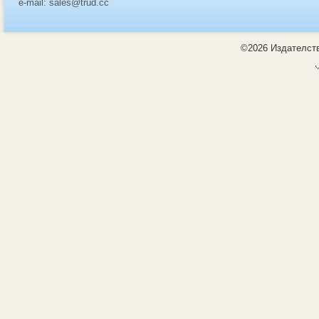
e-mail: sales@trud.cc
©2026 Издателств