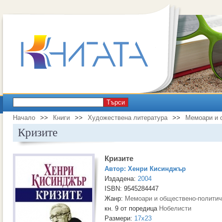
Търси
Начало
>>
Книги
>>
Художествена литература
>>
Мемоари и 
Кризите
Кризите
Автор:
Хенри Кисинджър
Издадена:
2004
ISBN: 9545284447
Жанр:
Мемоари и обществено-политич
кн. 9 от поредица
Нобелисти
Размери:
17x23