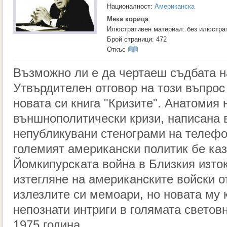
Националност:
Американска
Мека корица
Илюстративен материал: без илюстра
Брой страници: 472
Откъс
Възможно ли е да чертаеш съдбата н
Утвърдителен отговор на този въпро
новата си книга "Кризите". Анатомия 
външнополитически кризи, написана 
непубликувани стенограми на телефо
големият американски политик бе каз
Йомкипурската война в Близкия изток
изтегляне на американските войски о
излезлите си мемоари, но новата му 
непознати интриги в голямата светов
1975 година.