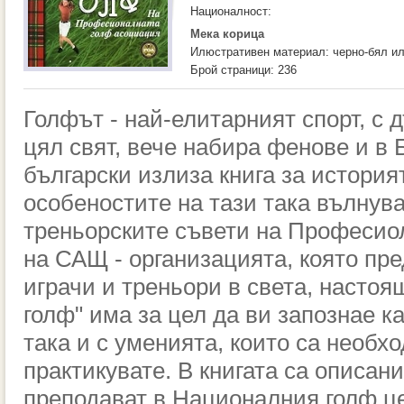
Националност:
Мека корица
Илюстративен материал: черно-бял и
Брой страници: 236
Голфът - най-елитарният спорт, с
цял свят, вече набира фенове и в 
български излиза книга за история
особеностите на тази така вълнува
треньорските съвети на Професио
на САЩ - организацията, която пр
играчи и треньори в света, настоя
голф" има за цел да ви запознае ка
така и с уменията, които са необхо
практикувате. В книгата са описани
преподават в Националния голф це