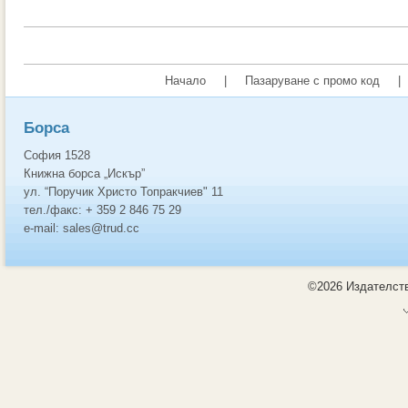
Начало
|
Пазаруване с промо код
|
Борса
София 1528
Книжна борса „Искър”
ул. “Поручик Христо Топракчиев" 11
тел./факс: + 359 2 846 75 29
e-mail: sales@trud.cc
©2026 Издателств