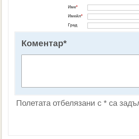
Име
*
Имейл
*
Град
Коментар
*
Полетата отбелязани с * са зад