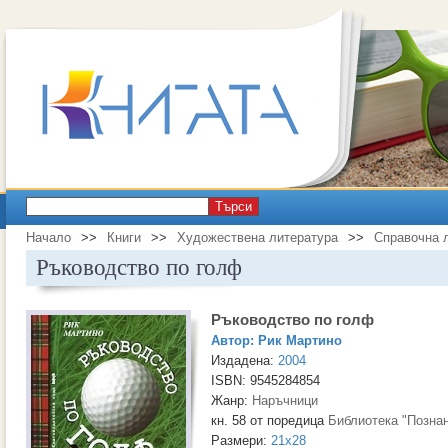
Търси
Начало
>>
Книги
>>
Художествена литература
>>
Справочна 
Ръководство по голф
Ръководство по голф
Автор:
Рик Мартино
Издадена:
2004
ISBN: 9545284854
Жанр:
Наръчници
кн. 58 от поредица
Библиотека "Позна
Размери:
21x28