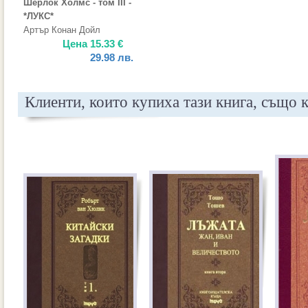
Шерлок Холмс - том III -
*ЛУКС*
Артър Конан Дойл
Цена
15.33
€
29.98
лв.
Клиенти, които купиха тази книга, също 