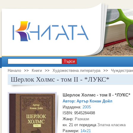
Търси
Начало
>>
Книги
>>
Художествена литература
>>
Чуждестран
Шерлок Холмс - том II - *ЛУКС*
Шерлок Холмс - том II - *ЛУКС*
Автор:
Артър Конан Дойл
Издадена:
2005
ISBN: 9545284498
Жанр:
Разкази
кн. 21 от поредица
Златна класика
Размери:
14x21