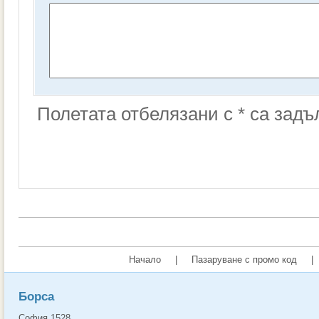
Полетата отбелязани с * са зад
Начало
|
Пазаруване с промо код
|
Борса
София 1528