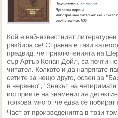
Националност:
Английска
Луксозна корица
Илюстративен материал: без илюстра
Брой страници: 536
Кой е най-известният литературен
разбира се! Странна е тази категор
предвид, че приключенията на Шер
сър Артър Конан Дойл, са почти не
читател. Колкото и да напрягате п
сетите за нещо друго, освен за "Ба
в червено", "Знакът на четиримата
историите на знаменития детектив
толкова много, че едва се побират
Част от произведенията в този то