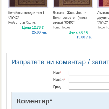
Китайски загадки том I
Лъжата - Жан, Иван и
Лъжата
*ЛУКС*
Величеството - (книга
другите
Робърт ван Хюлик
втора) *ЛУКС*
*ЛУКС*
Цена
12.78
€
Тошо Тошев
Тошо Т
25.00
лв.
Цена
7.67
€
15.00
лв.
Изпратете ни коментар / запи
Име
*
Имейл
*
Град
Коментар
*