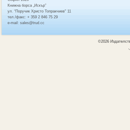
Книжна борса „Искър”
ул. “Поручик Христо Топракчиев" 11
тел./факс: + 359 2 846 75 29
e-mail: sales@trud.cc
©2026 Издателств