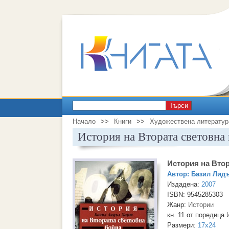
Търси
Начало
>>
Книги
>>
Художествена литератур
История на Втората световна
История на Втор
Автор:
Базил Лидъ
Издадена:
2007
ISBN: 9545285303
Жанр:
Истории
кн. 11 от поредица
Размери:
17x24