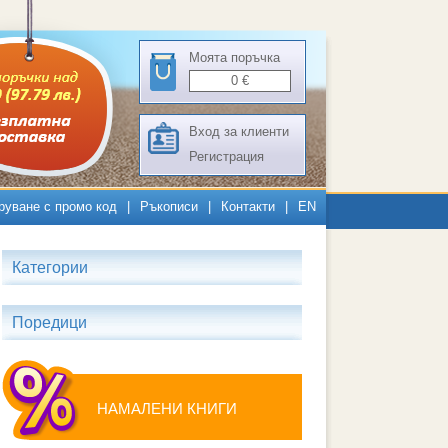
Моята поръчка
0
€
Вход за клиенти
Регистрация
руване с промо код
|
Ръкописи
|
Контакти
|
EN
Категории
Поредици
НАМАЛЕНИ КНИГИ