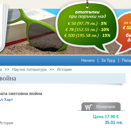
Начало
|
За Труд
|
Паза
а
>>
Научна литература
>>
Истории
 война
ата световна война
л Харт
Изчерпана
Цена
17.90
€
35.01
лв.
История