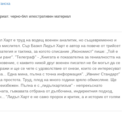
танска
риал: черно-бял илюстративен материал
ъл Харт е труд на водещ военен аналитик, но същевременно и
 мислител. Сър Базил Лидъл Харт е автор на повече от трийсет
ратегия и тактика, за когото списание „Икономист" пише: „Той е
м ранг". "Телеграф" - „Книгата е показателна за гениалността на
новение, с каквито никой друг военен писател не би могъл да се
ражи и ще се чете с удоволствие от онези, които се интересуват
на... Една мина, пълна с точна информация". „Ивнинг Стандарт"
а простота. Труд, плод на много години зряло обмисляне. Ще
 неизбежен. Пълна е с „лидълхартизъм" - непрекъснато
ната, гъвкавата отбрана от дълбочина, индиректния подход,
н... "Лидъл Харт е не само пророк и критик, а и историк от голям