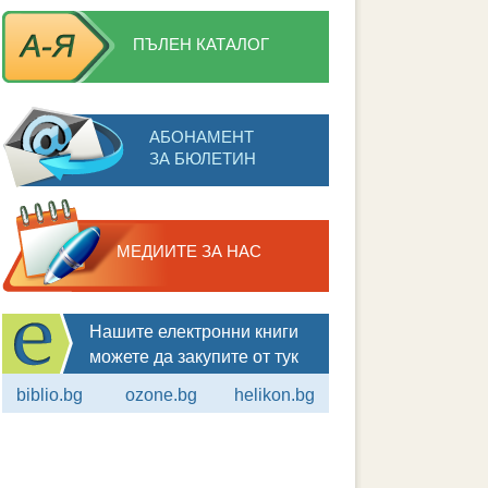
ПЪЛЕН КАТАЛОГ
АБОНАМЕНТ
ЗА БЮЛЕТИН
МЕДИИТЕ ЗА НАС
Нашите електронни книги
можете да закупите от тук
biblio.bg
ozone.bg
helikon.bg