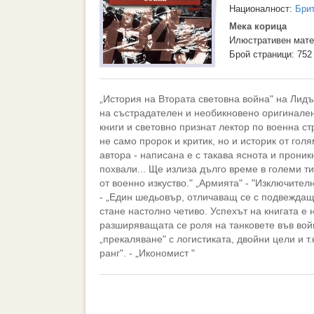
Националност:
Бри
Мека корица
Илюстративен мате
Брой страници: 752
„История на Втората световна война" на Лид
на състрадателен и необикновено оригинален
книги и световно признат лектор по военна ст
не само пророк и критик, но и историк от голя
автора - написана е с такава яснота и проник
похвали... Ще излиза дълго време в големи ти
от военно изкуство." „Армията" - "Изключител
- „Един шедьовър, отличаващ се с подвеждащ
стане настолно четиво. Успехът на книгата е
разширяващата се роля на танковете във вой
„прекаляване" с логистиката, двойни цели и т.
ранг". - „Икономист "