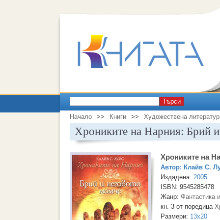
Търси
Начало
>>
Книги
>>
Художествена литератур
Хрониките на Нарния: Брий и
Хрониките на Н
Автор:
Клайв С. Л
Издадена:
2005
ISBN: 9545285478
Жанр:
Фантастика 
кн. 3 от поредица
Х
Размери:
13x20