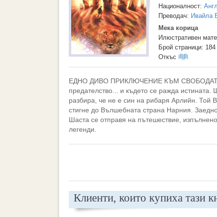
Националност:
Анг
Преводач:
Ивайла 
Мека корица
Илюстративен мате
Брой страници: 184
Откъс
ЕДНО ДИВО ПРИКЛЮЧЕНИЕ КЪМ СВОБОДАТА Нарн
предателство... и където се ражда истината. 
разбира, че не е син на рибаря Арлийн. Той 
стигне до Вълшебната страна Нарния. Заедно
Шаста се отправя на пътешествие, изпълнен
легенди.
Клиенти, които купиха тази к