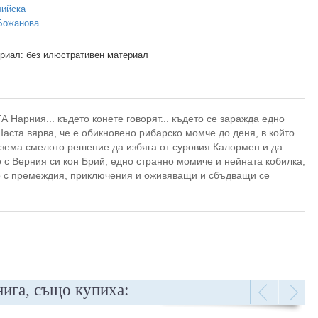
лийска
Божанова
риал: без илюстративен материал
ия... където конете говорят... където се заражда едно
Шаста вярва, че е обикновено рибарско момче до деня, в който
Взема смелото решение да избяга от суровия Калормен и да
 с Верния си кон Брий, едно странно момиче и нейната кобилка,
о с премеждия, приключения и оживяващи и сбъдващи се
нига, също купиха: