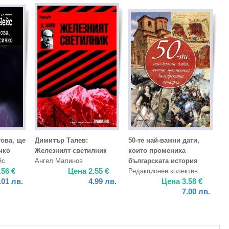
ова, ще
Димитър Талев:
50-те най-важни дати,
чко
Железният светилник
които промениха
йс
Ангел Малинов
българската история
.56
€
Цена
2.55
€
Редакционен колектив
.01
лв.
4.99
лв.
Цена
3.58
€
7.00
лв.