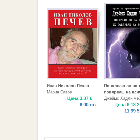
Иван Николов Печев
Повярваш ли на т
Марин Савов
повярваш на вси
Цена
3.07
€
Джеймс Хадли Че
6.00
лв.
Цена
6.13
2
11.99
5