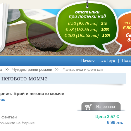
Начало
|
За Труд
|
Паза
а
>>
Чуждестранни романи
>>
Фантастика и фентъзи
 неговото момче
арния: Брий и неговото момче
уис
Изчерпана
Цена
3.57
€
и фентъзи
6.98
лв.
рониките на Нарния