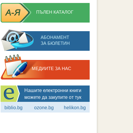
ПЪЛЕН КАТАЛОГ
АБОНАМЕНТ
ЗА БЮЛЕТИН
МЕДИИТЕ ЗА НАС
Нашите електронни книги
можете да закупите от тук
biblio.bg
ozone.bg
helikon.bg