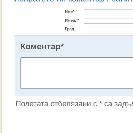
Име
*
Имейл
*
Град
Коментар
*
Полетата отбелязани с * са зад