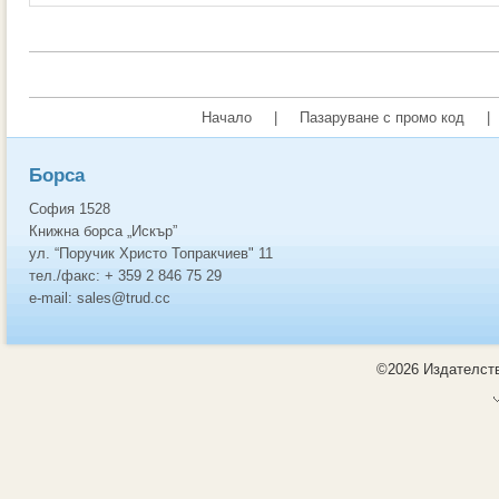
Начало
|
Пазаруване с промо код
|
Борса
София 1528
Книжна борса „Искър”
ул. “Поручик Христо Топракчиев" 11
тел./факс: + 359 2 846 75 29
e-mail: sales@trud.cc
©2026 Издателств