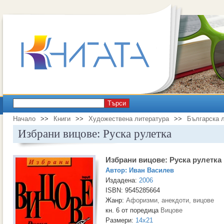
Търси
Начало
>>
Книги
>>
Художествена литература
>>
Българска 
Избрани вицове: Руска рулетка
Избрани вицове: Руска рулетка
Автор:
Иван Василев
Издадена:
2006
ISBN: 9545285664
Жанр:
Афоризми, анекдоти, вицове
кн. 6 от поредица
Вицове
Размери:
14x21