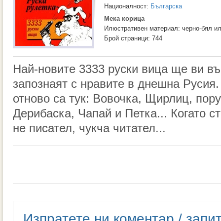
Националност:
Българска
Мека корица
Илюстративен материал: черно-бял и
Брой страници: 744
Най-новите 3333 руски вица ще ви въ
запознаят с нравите в днешна Русия
отново са тук: Вовочка, Щирлиц, пор
Дерибаска, Чапай и Петка... Когато с
не писател, чукча читател...
Изпратете ни коментар / запи