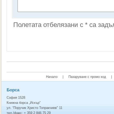
Полетата отбелязани с * са зад
Начало
|
Пазаруване с промо код
|
Борса
София 1528
Книжна борса „Искър”
ул. “Поручик Христо Топракчиев" 11
тел./факс: + 359 2 846 75 29