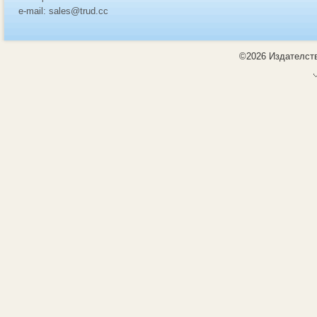
e-mail: sales@trud.cc
©2026 Издателств