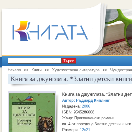
Търси
Начало
>>
Книги
>>
Художествена литература
>>
Чуждестран
Книга за джунглата. *Златни детски книг
Книга за джунглата. *Златни де
Автор:
Ръдиард Киплинг
Издадена:
2006
ISBN: 9545286008
Жанр:
Приключенски романи
кн. 4 от поредица
Златни детски книги
Размери:
12x21