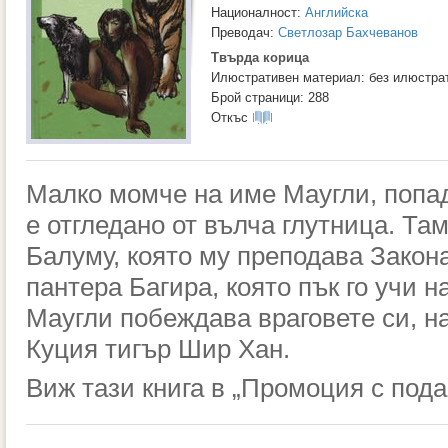
Националност:
Английска
Преводач:
Светлозар Бахчеванов
Твърда корица
Илюстративен материал: без илюстра
Брой страници: 288
Откъс
Малко момче на име Маугли, попад
е отгледано от вълча глутница. Та
Балуму, която му преподава Закон
пантера Багира, която пък го учи 
Маугли побеждава враговете си, н
Куция тигър Шир Хан.
Виж тази книга в
„Промоция с пода