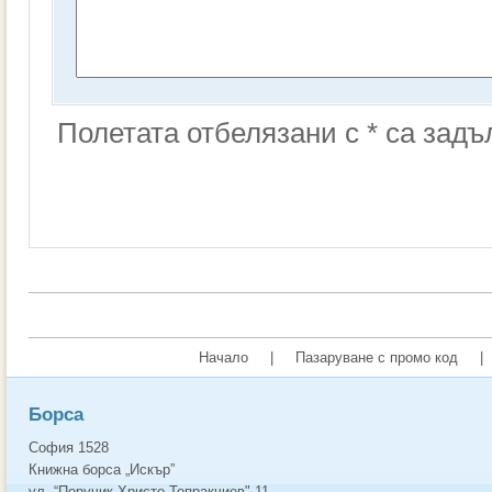
Полетата отбелязани с * са зад
Начало
|
Пазаруване с промо код
|
Борса
София 1528
Книжна борса „Искър”
ул. “Поручик Христо Топракчиев" 11