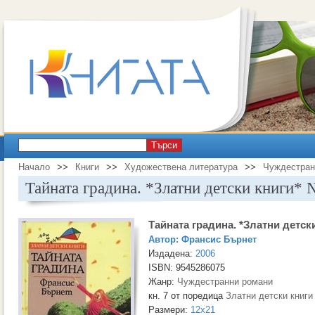
Търси
Начало
>>
Книги
>>
Художествена литература
>>
Чуждестран
Тайната градина. *Златни детски книги*
Тайната градина. *Златни детск
Автор:
Франсис Бърнет
Издадена:
2006
ISBN: 9545286075
Жанр:
Чуждестранни романи
кн. 7 от поредица
Златни детски книги
Размери:
12x21