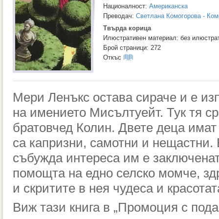
Националност:
Американска
Преводач:
Светлана Комогорова - Ком
Твърда корица
Илюстративен материал: без илюстра
Брой страници: 272
Откъс
Мери Ленъкс остава сираче и е из
на имението Мисълтуейт. Тук тя с
братовчед Колин. Двете деца имат 
са капризни, самотни и нещастни.
събужда интереса им е заключенат
помощта на едно селско момче, здр
и скритите в нея чудеса и красотат
Виж тази книга в
„Промоция с пода