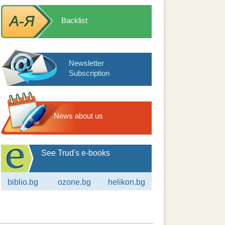
Backlist
Newsletter
Subscription
News about us
See Trud's e-books
biblio.bg
ozone.bg
helikon.bg