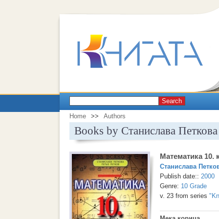
Search
Home
>>
Authors
Books by Станислава Петкова
Математика 10. 
Станислава Петко
Publish date::
2000
Genre:
10 Grade
v. 23 from series
"Kn
Мека корица