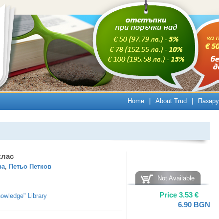
Home
|
About Trud
|
Пазару
клас
ва
,
Петьо Петков
Not Available
Price
3.53
€
owledge" Library
6.90
BGN