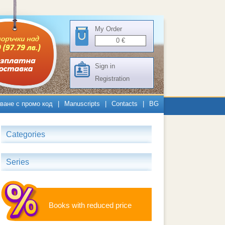
My Order
0
€
Sign in
Registration
ване с промо код
|
Manuscripts
|
Contacts
|
BG
Categories
Series
Books with reduced price