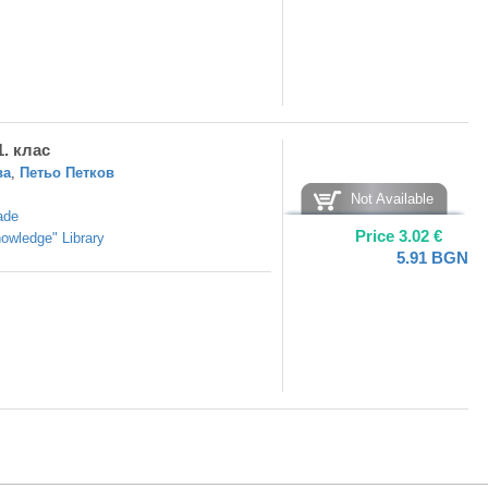
1. клас
ва
,
Петьо Петков
Not Available
ade
Price
3.02
€
owledge" Library
5.91
BGN